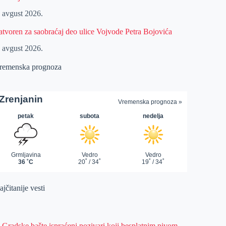
. avgust 2026.
atvoren za saobraćaj deo ulice Vojvode Petra Bojovića
. avgust 2026.
remenska prognoza
jčitanije vesti
z Gradske bašte ispraćeni pozivari koji besplatnim pivom