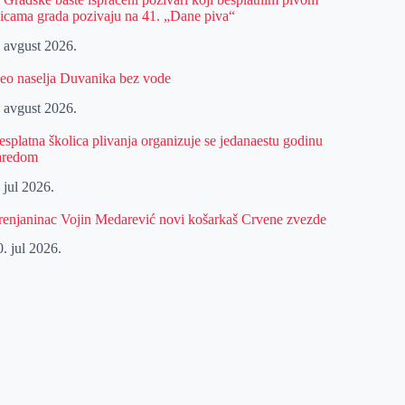
licama grada pozivaju na 41. „Dane piva“
. avgust 2026.
eo naselja Duvanika bez vode
. avgust 2026.
esplatna školica plivanja organizuje se jedanaestu godinu
aredom
 jul 2026.
renjaninac Vojin Medarević novi košarkaš Crvene zvezde
. jul 2026.