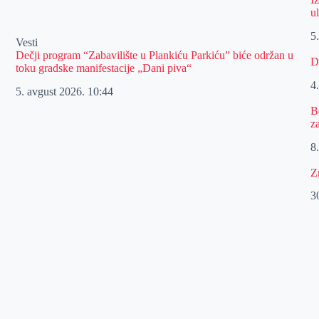
u
5
Vesti
Dečji program “Zabavilište u Plankiću Parkiću” biće održan u
D
toku gradske manifestacije „Dani piva“
4
5. avgust 2026.
10:44
B
z
8.
Z
30