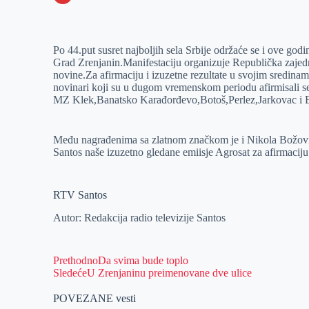
o
n
e
e
a
E
k
g
d
r
t
m
Po 44.put susret najboljih sela Srbije održaće se i ove g
e
I
s
a
Grad Zrenjanin.Manifestaciju organizuje Republička zajedn
r
n
A
i
novine.Za afirmaciju i izuzetne rezultate u svojim sredinam
novinari koji su u dugom vremenskom periodu afirmisali se
p
l
MZ Klek,Banatsko Karađorđevo,Botoš,Perlez,Jarkovac i E
p
Među nagrađenima sa zlatnom značkom je i Nikola Božović
Santos naše izuzetno gledane emiisje Agrosat za afirmaciju
RTV Santos
Autor: Redakcija radio televizije Santos
Prethodno
Da svima bude toplo
Sledeće
U Zrenjaninu preimenovane dve ulice
POVEZANE vesti