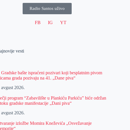
Radio Santos uživo
FB
IG
YT
ajnovije vesti
z Gradske bašte ispraćeni pozivari koji besplatnim pivom
licama grada pozivaju na 41. „Dane piva“
. avgust 2026.
ečji program “Zabavilište u Plankiću Parkiću” biće održan
 toku gradske manifestacije „Dani piva“
. avgust 2026.
tvaranje izložbe Momira Kneževića „Osvežavanje
emorije“