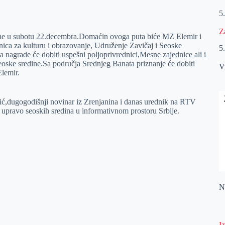
5
Z
odine u subotu 22.decembra.Domaćin ovoga puta biće MZ Elemir i
ica za kulturu i obrazovanje, Udruženje Zavičaj i Seoske
5
a nagrade će dobiti uspešni poljoprivrednici,Mesne zajednice ali i
oske sredine.Sa područja Srednjeg Banata priznanje će dobiti
V
lemir.
,dugogodišnji novinar iz Zrenjanina i danas urednik na RTV
 upravo seoskih sredina u informativnom prostoru Srbije.
Na
I