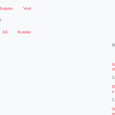
dvajamo
Vesti
t
Još
Kontakt
N
I
u
5
D
u
5
O
m