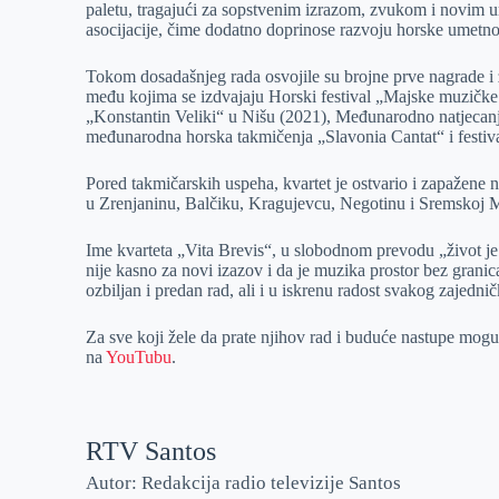
paletu, tragajući za sopstvenim izrazom, zvukom i novim 
asocijacije, čime dodatno doprinose razvoju horske umetno
Tokom dosadašnjeg rada osvojile su brojne prve nagrade i z
među kojima se izdvajaju Horski festival „Majske muzičke
„Konstantin Veliki“ u Nišu (2021), Međunarodno natjecanje
međunarodna horska takmičenja „Slavonia Cantat“ i festi
Pored takmičarskih uspeha, kvartet je ostvario i zapažene na
u Zrenjaninu, Balčiku, Kragujevcu, Negotinu i Sremskoj Mit
Ime kvarteta „Vita Brevis“, u slobodnom prevodu „život je 
nije kasno za novi izazov i da je muzika prostor bez granica
ozbiljan i predan rad, ali i u iskrenu radost svakog zajedni
Za sve koji žele da prate njihov rad i buduće nastupe mogu
na
YouTubu
.
RTV Santos
Autor: Redakcija radio televizije Santos