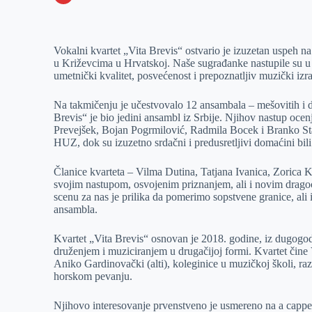
o
n
e
e
a
E
k
g
d
r
t
m
Vokalni kvartet „Vita Brevis“ ostvario je izuzetan uspeh
e
I
s
a
u Križevcima u Hrvatskoj. Naše sugrađanke nastupile su u k
r
n
A
i
umetnički kvalitet, posvećenost i prepoznatljiv muzički izra
p
l
Na takmičenju je učestvovalo 12 ansambala – mešovitih i d
p
Brevis“ je bio jedini ansambl iz Srbije. Njihov nastup ocenj
Prevejšek, Bojan Pogrmilović, Radmila Bocek i Branko St
HUZ, dok su izuzetno srdačni i predusretljivi domaćini bi
Članice kvarteta – Vilma Dutina, Tatjana Ivanica, Zorica 
svojim nastupom, osvojenim priznanjem, ali i novim drago
scenu za nas je prilika da pomerimo sopstvene granice, ali
ansambla.
Kvartet „Vita Brevis“ osnovan je 2018. godine, iz dugogodiš
druženjem i muziciranjem u drugačijoj formi. Kvartet čine 
Aniko Gardinovački (alti), koleginice u muzičkoj školi, raz
horskom pevanju.
Njihovo interesovanje prvenstveno je usmereno na a cappell