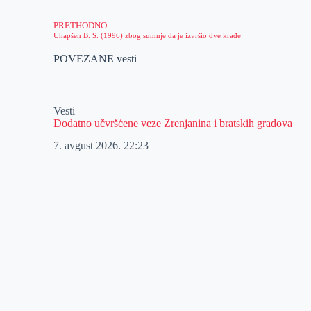
PRETHODNO
Uhapšen B. S. (1996) zbog sumnje da je izvršio dve krađe
POVEZANE vesti
Vesti
Dodatno učvršćene veze Zrenjanina i bratskih gradova
7. avgust 2026.
22:23