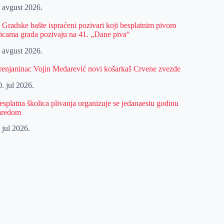
. avgust 2026.
z Gradske bašte ispraćeni pozivari koji besplatnim pivom
licama grada pozivaju na 41. „Dane piva“
. avgust 2026.
renjaninac Vojin Medarević novi košarkaš Crvene zvezde
. jul 2026.
esplatna školica plivanja organizuje se jedanaestu godinu
aredom
 jul 2026.