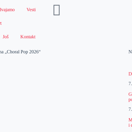
dvajamo
Vesti
t
Još
Kontakt
e na „Choral Pop 2026“
N
D
7
G
p
7
M
i