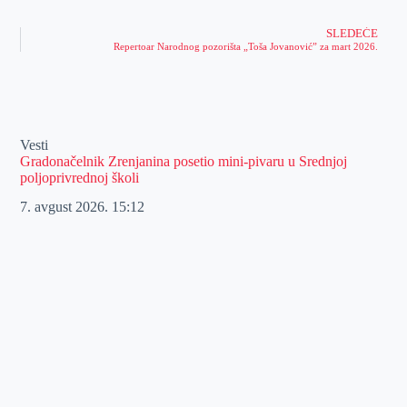
SLEDEĆE
Repertoar Narodnog pozorišta „Toša Jovanović” za mart 2026.
Vesti
Gradonačelnik Zrenjanina posetio mini-pivaru u Srednjoj
poljoprivrednoj školi
7. avgust 2026.
15:12