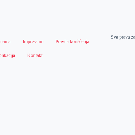
Sva prava z
 nama
Impressum
Pravila korišćenja
likacija
Kontakt
Naslovna