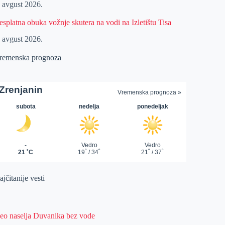
. avgust 2026.
esplatna obuka vožnje skutera na vodi na Izletištu Tisa
. avgust 2026.
remenska prognoza
jčitanije vesti
eo naselja Duvanika bez vode