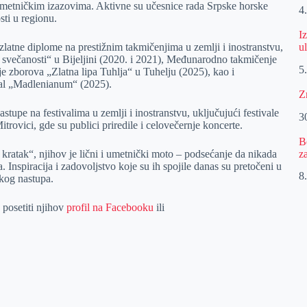
umetničkim izazovima. Aktivne su učesnice rada Srpske horske
4
sti u regionu.
I
u
latne diplome na prestižnim takmičenjima u zemlji i inostranstvu,
 svečanosti“ u Bijeljini (2020. i 2021), Međunarodno takmičenje
5
 zborova „Zlatna lipa Tuhlja“ u Tuhelju (2025), kao i
val „Madlenianum“ (2025).
Z
stupe na festivalima u zemlji i inostranstvu, uključujući festivale
30
rovici, gde su publici priredile i celovečernje koncerte.
B
z
kratak“, njihov je lični i umetnički moto – podsećanje da nikada
. Inspiracija i zadovoljstvo koje su ih spojile danas su pretočeni u
8.
čkog nastupa.
 posetiti njihov
profil na Facebooku
ili