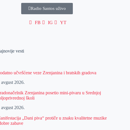
Radio Santos uživo
FB
IG
YT
ajnovije vesti
odatno učvršćene veze Zrenjanina i bratskih gradova
. avgust 2026.
radonačelnik Zrenjanina posetio mini-pivaru u Srednjoj
oljoprivrednoj školi
. avgust 2026.
anifestacija „Dani piva“ protiče u znaku kvalitetne muzike
 dobre zabave