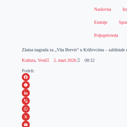
Naslovna
Iz
Emisije
Spor
Poljoprivreda
Zlatna nagrada za „Vita Brevis“ u Križevcima – zablistal
Kultura
,
Vesti
2. mart 2026.
08:32
Podeli:
F
a
M
c
e
L
e
s
i
V
b
s
n
i
W
o
e
k
b
h
X