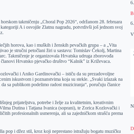
6
B
 na horskom takmičenju „Choral Pop 2026“, održanom 28. februara
6
ategoriji A i osvojile Zlatnu nagradu, potvrdivši još jednom svoj
z.
V
ečjih horova, kao i muških i ženskih pevačkih grupa – a „Vita
ivao je stručni petočlani žiri u sastavu: Tomislav Čekolj, Martina
arc. Takmičenje je organizovala Hrvatska udruga zborovođa
li članovi Hrvatsko pjevačko društvo “Kalnik” iz Križevaca.
Kozlovački i Aniko Gardinovački – ističu da su prezadovoljne
cenim iskustvom i poznanstvima koja su stekle. „Svaki izlazak na
 i da sa publikom podelimo radost muziciranja“, poručuju članice
njeg prijateljstva, potrebe i želje za kvalitetnim, kreativnim
Na
Vilma Dutina i Tatjana Ivanica (soprani), te Zorica Kozlovački i
ličitih profesionalnih usmerenja, ali sa zajedničkom strašću prema
D
a pop i džez stil, kroz koji neprestano istražuju bogatu muzičku