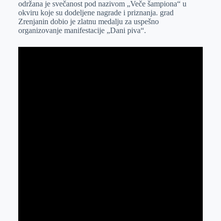
održana je svečanost pod nazivom „Veče šampiona“ u
r
n
A
i
okviru koje su dodeljene nagrade i priznanja. grad
Zrenjanin dobio je zlatnu medalju za uspešno
p
l
organizovanje manifestacije „Dani piva“.
p