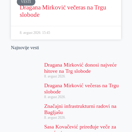
VESTI
Dragana Mirković večeras na Trgu
slobode
8. avgust 2026.
15:45
Najnovije vesti
Dragana Mirković donosi najveće
hitove na Trg slobode
8. avgust 2026.
Dragana Mirković večeras na Trgu
slobode
8. avgust 2026.
Značajni infrastrukturni radovi na
Bagljašu
8. avgust 2026.
Sasa Kovačević priređuje veče za