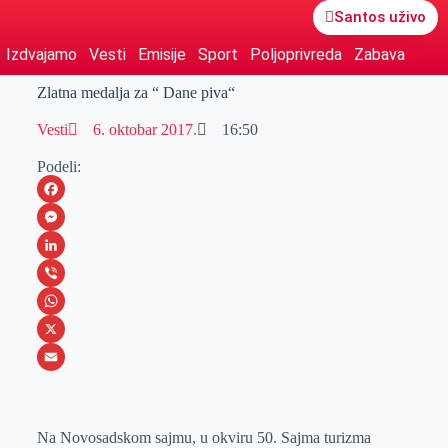
Santos uživo
Izdvajamo
Vesti
Emisije
Sport
Poljoprivreda
Zabava
Zlatna medalja za “ Dane piva“
Vesti
6. oktobar 2017.
16:50
Podeli:
F
a
M
c
e
L
e
s
i
V
b
s
n
i
W
o
e
k
b
h
X
o
n
e
e
a
E
k
g
d
r
t
m
Na Novosadskom sajmu, u okviru 50. Sajma turizma
e
I
s
a