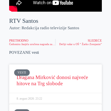
RTV Santos
Autor: Redakcija radio televizije Santos
PRETHODNO
SLEDEĆE
Čedomiru Janjiću uručena nagrada za najboljeg Gradonačelnika
Dečiji vašar u OŠ “ Žarko Zrenjanin“
POVEZANE vesti
VESTI
Dragana Mirković donosi najveće
hitove na Trg slobode
8. avgust 2026.
23:22