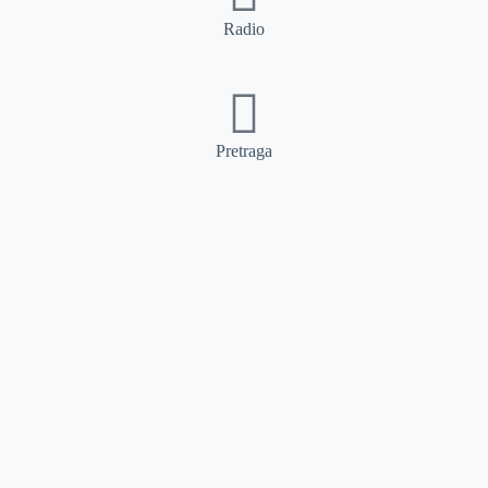
Radio
Pretraga
Pretraga
Kategorije
Ostalo
Naslovna
Izdvajamo