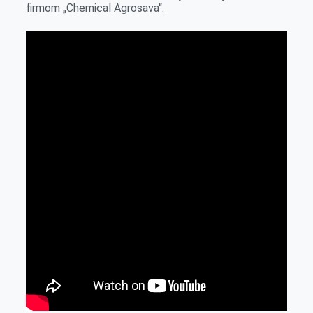
firmom „Chemical Agrosava“.
r