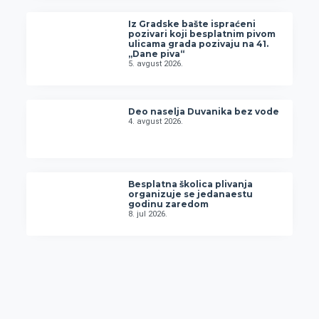
Iz Gradske bašte ispraćeni
pozivari koji besplatnim pivom
ulicama grada pozivaju na 41.
„Dane piva“
5. avgust 2026.
Deo naselja Duvanika bez vode
4. avgust 2026.
Besplatna školica plivanja
organizuje se jedanaestu
godinu zaredom
8. jul 2026.