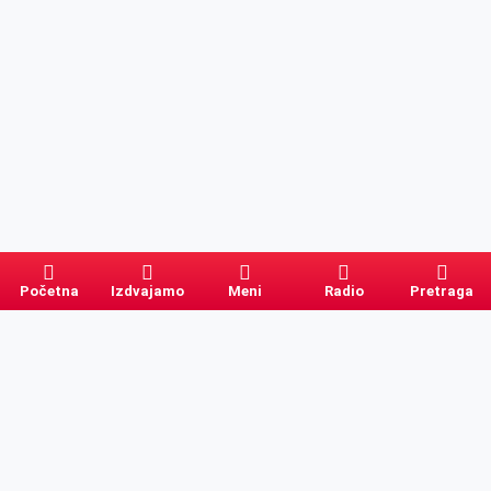
Početna
Izdvajamo
Meni
Radio
Pretraga
Pretraga
Kategorije