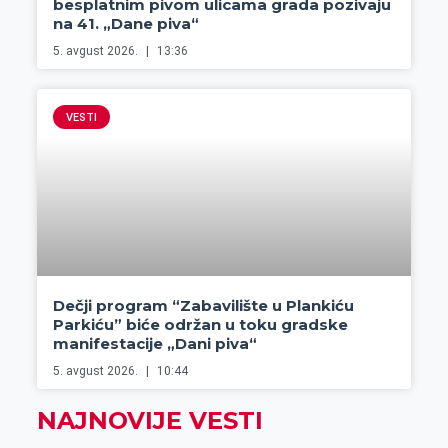
besplatnim pivom ulicama grada pozivaju
na 41. „Dane piva“
5. avgust 2026.
13:36
VESTI
Dečji program “Zabavilište u Plankiću
Parkiću” biće održan u toku gradske
manifestacije „Dani piva“
5. avgust 2026.
10:44
NAJNOVIJE VESTI