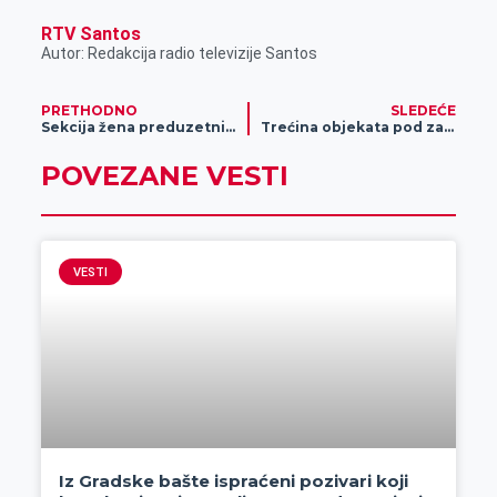
RTV Santos
Autor: Redakcija radio televizije Santos
PRETHODNO
SLEDEĆE
Sekcija žena preduzetnica odredila ciljeve, prioritete, misiju i izabrala predsednicu
Trećina objekata pod zaštitom države u lošem stanju
POVEZANE VESTI
VESTI
Iz Gradske bašte ispraćeni pozivari koji