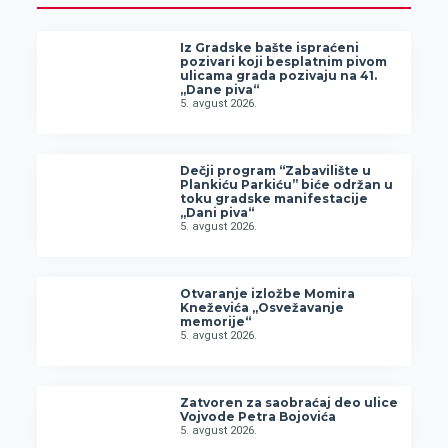
Iz Gradske bašte ispraćeni
pozivari koji besplatnim pivom
ulicama grada pozivaju na 41.
„Dane piva“
5. avgust 2026.
Dečji program “Zabavilište u
Plankiću Parkiću” biće održan u
toku gradske manifestacije
„Dani piva“
5. avgust 2026.
Otvaranje izložbe Momira
Kneževića „Osvežavanje
memorije“
5. avgust 2026.
Zatvoren za saobraćaj deo ulice
Vojvode Petra Bojovića
5. avgust 2026.