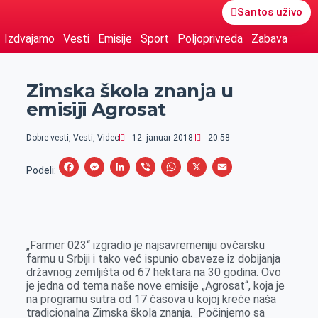
Santos uživo
Izdvajamo
Vesti
Emisije
Sport
Poljoprivreda
Zabava
Zimska škola znanja u
emisiji Agrosat
Dobre vesti
,
Vesti
,
Video
12. januar 2018.
20:58
F
M
L
V
W
X
E
Podeli:
a
e
i
i
h
m
c
s
n
b
a
a
e
s
k
e
t
i
„Farmer 023“ izgradio je najsavremeniju ovčarsku
b
e
e
r
s
l
farmu u Srbiji i tako već ispunio obaveze iz dobijanja
o
n
d
A
državnog zemljišta od 67 hektara na 30 godina. Ovo
je jedna od tema naše nove emisije „Agrosat“, koja je
o
g
I
p
na programu sutra od 17 časova u kojoj kreće naša
k
e
n
p
tradicionalna Zimska škola znanja. Počinjemo sa