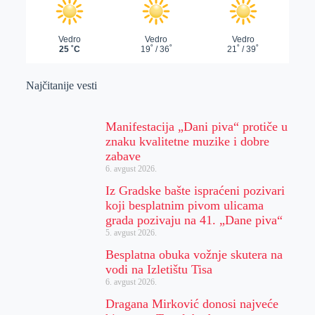
Najčitanije vesti
Manifestacija „Dani piva“ protiče u
znaku kvalitetne muzike i dobre
zabave
6. avgust 2026.
Iz Gradske bašte ispraćeni pozivari
koji besplatnim pivom ulicama
grada pozivaju na 41. „Dane piva“
5. avgust 2026.
Besplatna obuka vožnje skutera na
vodi na Izletištu Tisa
6. avgust 2026.
Dragana Mirković donosi najveće