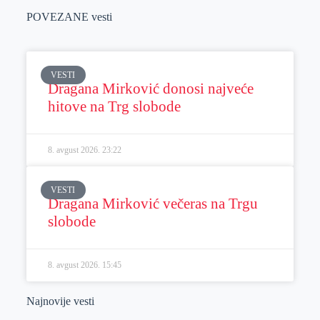
POVEZANE vesti
VESTI
Dragana Mirković donosi najveće
hitove na Trg slobode
8. avgust 2026.
23:22
VESTI
Dragana Mirković večeras na Trgu
slobode
8. avgust 2026.
15:45
Najnovije vesti