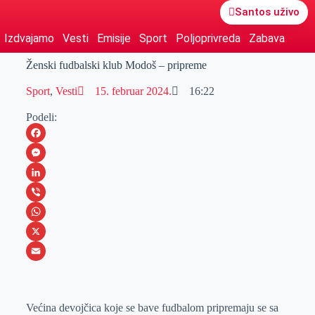
Santos uživo
Izdvajamo
Vesti
Emisije
Sport
Poljoprivreda
Zabava
Ženski fudbalski klub Modoš – pripreme
Sport
,
Vesti
15. februar 2024.
16:22
Podeli:
F
a
M
c
e
L
e
s
i
V
b
s
n
i
W
o
e
k
b
h
X
o
n
e
e
a
E
k
g
d
r
t
m
Većina devojčica koje se bave fudbalom pripremaju se sa
e
I
s
a