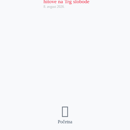
hitove na Trg slobode
8. avgust 2026.
Početna