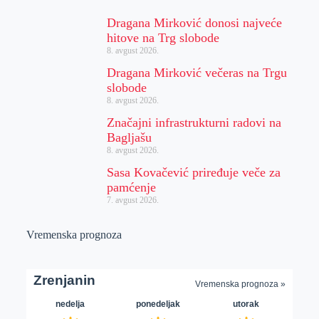
Dragana Mirković donosi najveće
hitove na Trg slobode
8. avgust 2026.
Dragana Mirković večeras na Trgu
slobode
8. avgust 2026.
Značajni infrastrukturni radovi na
Bagljašu
8. avgust 2026.
Sasa Kovačević priređuje veče za
pamćenje
7. avgust 2026.
Vremenska prognoza