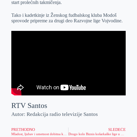
start prolećnih takmičenja.
r
n
A
i
p
l
Tako i kadetkinje iz Ženskog fudbalskog kluba Modoš
sprovode pripreme za drugi deo Razvojne lige Vojvodine.
p
RTV Santos
Autor: Redakcija radio televizije Santos
PRETHODNO
SLEDEĆE
Mladost, ljubav i umetnost dobitna kombinacija koja može spasiti svet
Drugo kolo Biznis košarkaške lige u Zrenjaninu