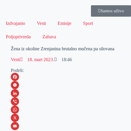
Santos uživo
Izdvajamo
Vesti
Emisije
Sport
Poljoprivreda
Zabava
Žena iz okoline Zrenjanina brutalno mučena pa silovana
Vesti
18. mart 2023.
18:46
Podeli:
F
a
M
c
e
L
e
s
i
V
b
s
n
i
W
o
e
k
b
h
X