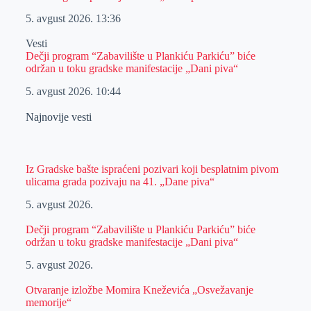
5. avgust 2026.
13:36
Vesti
Dečji program “Zabavilište u Plankiću Parkiću” biće
održan u toku gradske manifestacije „Dani piva“
5. avgust 2026.
10:44
Najnovije vesti
Iz Gradske bašte ispraćeni pozivari koji besplatnim pivom
ulicama grada pozivaju na 41. „Dane piva“
5. avgust 2026.
Dečji program “Zabavilište u Plankiću Parkiću” biće
održan u toku gradske manifestacije „Dani piva“
5. avgust 2026.
Otvaranje izložbe Momira Kneževića „Osvežavanje
memorije“