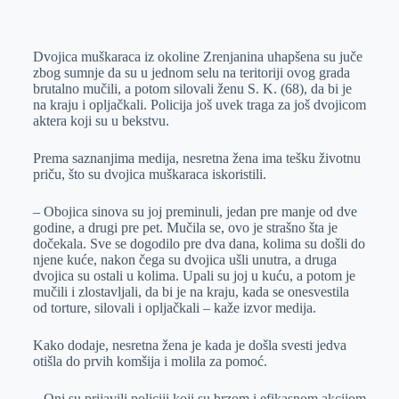
o
n
e
e
a
E
k
g
d
r
t
m
Dvojica muškaraca iz okoline Zrenjanina uhapšena su juče
e
I
s
a
zbog sumnje da su u jednom selu na teritoriji ovog grada
r
n
A
i
brutalno mučili, a potom silovali ženu S. K. (68), da bi je
na kraju i opljačkali. Policija još uvek traga za još dvojicom
p
l
aktera koji su u bekstvu.
p
Prema saznanjima medija, nesretna žena ima tešku životnu
priču, što su dvojica muškaraca iskoristili.
– Obojica sinova su joj preminuli, jedan pre manje od dve
godine, a drugi pre pet. Mučila se, ovo je strašno šta je
dočekala. Sve se dogodilo pre dva dana, kolima su došli do
njene kuće, nakon čega su dvojica ušli unutra, a druga
dvojica su ostali u kolima. Upali su joj u kuću, a potom je
mučili i zlostavljali, da bi je na kraju, kada se onesvestila
od torture, silovali i opljačkali – kaže izvor medija.
Kako dodaje, nesretna žena je kada je došla svesti jedva
otišla do prvih komšija i molila za pomoć.
– Oni su prijavili policiji koji su brzom i efikasnom akcijom