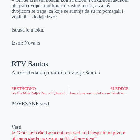
uhapsili dvojicu muškaraca iz istog mesta, a za još
dvojicom se traga, za koje se sumnja da su im pomagali i
vozili ih – dodaje izvor.
Istraga je u toku.
Izvor: Nova.rs
RTV Santos
Autor: Redakcija radio televizije Santos
PRETHODNO
SLEDEĆE
Izložba Maje Poljak Petrović „Pustinjska ruža“
Intervju sa novim dekanom Tehničkog fakulteta „Mihajlo Pupin“
POVEZANE vesti
Vesti
Iz Gradske bašte ispraćeni pozivari koji besplatnim pivom
ulicama grada pozivaju na 41. „Dane piva“