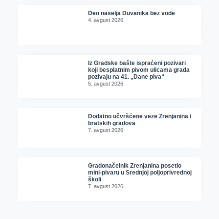
Deo naselja Duvanika bez vode
4. avgust 2026.
Iz Gradske bašte ispraćeni pozivari
koji besplatnim pivom ulicama grada
pozivaju na 41. „Dane piva“
5. avgust 2026.
Dodatno učvršćene veze Zrenjanina i
bratskih gradova
7. avgust 2026.
Gradonačelnik Zrenjanina posetio
mini-pivaru u Srednjoj poljoprivrednoj
školi
7. avgust 2026.