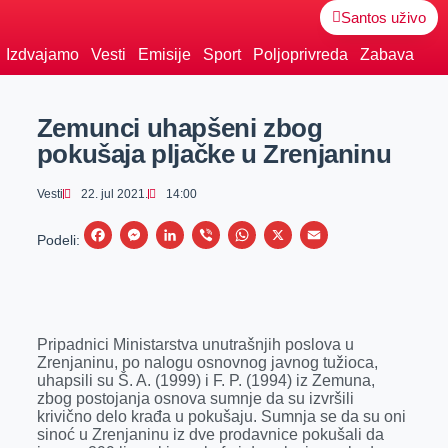
Santos uživo
Izdvajamo
Vesti
Emisije
Sport
Poljoprivreda
Zabava
Zemunci uhapšeni zbog
pokušaja pljačke u Zrenjaninu
Vesti
22. jul 2021.
14:00
F
M
L
V
W
X
E
Podeli:
a
e
i
i
h
m
c
s
n
b
a
a
e
s
k
e
t
i
Pripadnici Ministarstva unutrašnjih poslova u
b
e
e
r
s
l
Zrenjaninu, po nalogu osnovnog javnog tužioca,
o
n
d
A
uhapsili su Š. A. (1999) i F. P. (1994) iz Zemuna,
zbog postojanja osnova sumnje da su izvršili
o
g
I
p
krivično delo krađa u pokušaju. Sumnja se da su oni
k
e
n
p
sinoć u Zrenjaninu iz dve prodavnice pokušali da