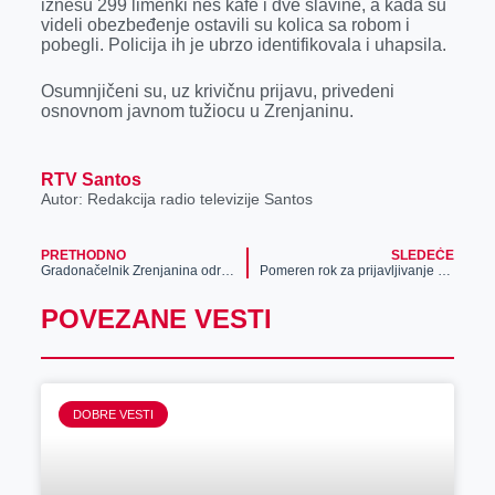
iznesu 299 limenki nes kafe i dve slavine, a kada su
r
videli obezbeđenje ostavili su kolica sa robom i
pobegli. Policija ih je ubrzo identifikovala i uhapsila.
Osumnjičeni su, uz krivičnu prijavu, privedeni
osnovnom javnom tužiocu u Zrenjaninu.
RTV Santos
Autor: Redakcija radio televizije Santos
PRETHODNO
SLEDEĆE
Gradonačelnik Zrenjanina održao sastanak s predstavnicima Linglonga, prioritet zapošljavanje i zaštita životne sredine
Pomeren rok za prijavljivanje za besplatne informatičke obuke
POVEZANE VESTI
DOBRE VESTI