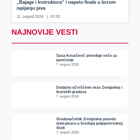
„Bajage i Instruktora“ i napeto finale u brzom
ispijanju piva
11. avgust 2024.
03:20
NAJNOVIJE VESTI
Sasa Kovačević priređuje veče za
pamćenje
7. avgust 2026.
Dodatno učvršćene veze Zrenjanina i
bratskih gradova
7. avgust 2026.
Gradonačelnik Zrenjanina posetio
mini-pivaru u Srednjoj poljoprivrednoj
školi
7. avgust 2026.