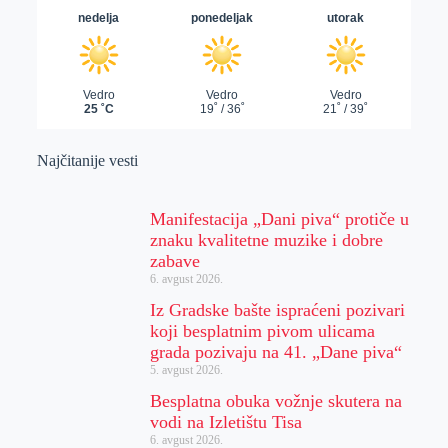
Najčitanije vesti
Manifestacija „Dani piva“ protiče u
znaku kvalitetne muzike i dobre
zabave
6. avgust 2026.
Iz Gradske bašte ispraćeni pozivari
koji besplatnim pivom ulicama
grada pozivaju na 41. „Dane piva“
5. avgust 2026.
Besplatna obuka vožnje skutera na
vodi na Izletištu Tisa
6. avgust 2026.