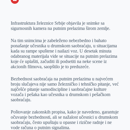
o
n
e
e
a
E
k
g
d
r
t
m
Infrastruktura železnice Srbije objavila je snimke sa
e
I
s
a
sigurnosnih kamera na putnim prelazima širom zemlje.
r
n
A
i
p
l
Na tim snimcima je zabeleženo nebezbedno i bahato
ponašanje učesnika u drumskom saobraćaju, u situacijama
p
kada su rampe spuštene i nailazi voz. U desetak minuta
odabranog materijala vide se situacije na putnim prelazima
koje će uplašiti, začuditi ili podsetiti na neke scene iz
akcionih filmova, saopštilo je to preduzeće.
Bezbednost saobraćaja na putnim prelazima u najvećem
broju slučajeva nije samo železničko i tehničko pitanje, već
najčešće pitanje samodiscipline i saobraćajne kulture
vozača i pešaka kao učesnika u drumskom i pešačkom
saobraćaju.
Poštovanje zakonskih propisa, kako je navedeno, garantuje
očuvanje bezbednosti, ali se nažalost učesnici u drumskom
saobraćaju, često upuštaju u opasne i rizične radnje i ne
vode računa o putnim signalima.