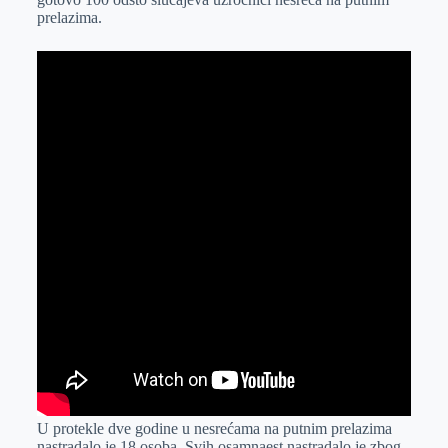
prelazima.
U protekle dve godine u nesrećama na putnim prelazima
nastradalo je 18 osoba. Svih osamnaest nastradalo je zbog