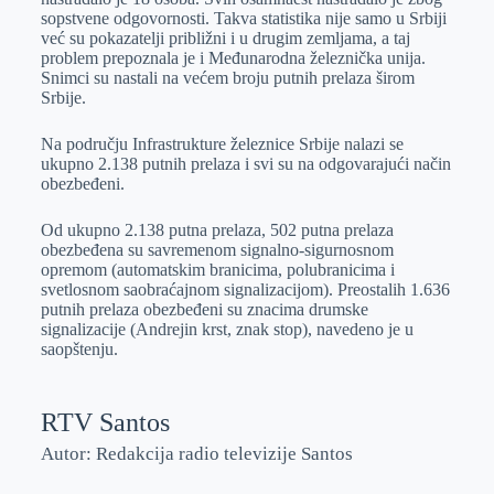
sopstvene odgovornosti. Takva statistika nije samo u Srbiji
već su pokazatelji približni i u drugim zemljama, a taj
problem prepoznala je i Međunarodna železnička unija.
Snimci su nastali na većem broju putnih prelaza širom
Srbije.
Na području Infrastrukture železnice Srbije nalazi se
ukupno 2.138 putnih prelaza i svi su na odgovarajući način
obezbeđeni.
Od ukupno 2.138 putna prelaza, 502 putna prelaza
obezbeđena su savremenom signalno-sigurnosnom
opremom (automatskim branicima, polubranicima i
svetlosnom saobraćajnom signalizacijom). Preostalih 1.636
putnih prelaza obezbeđeni su znacima drumske
signalizacije (Andrejin krst, znak stop), navedeno je u
saopštenju.
RTV Santos
Autor: Redakcija radio televizije Santos