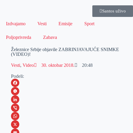
Santos uživo
Izdvajamo
Vesti
Emisije
Sport
Poljoprivreda
Zabava
Železnice Srbije objavile ZABRINJAVAJUĆE SNIMKE
(VIDEO)!
Vesti
,
Video
30. oktobar 2018.
20:48
Podeli:
F
a
M
c
e
L
e
s
i
V
b
s
n
i
W
o
e
k
b
h
X