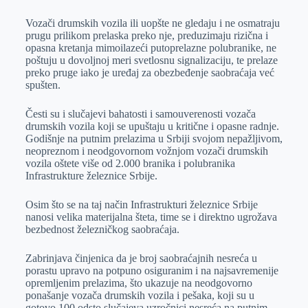
Vozači drumskih vozila ili uopšte ne gledaju i ne osmatraju
prugu prilikom prelaska preko nje, preduzimaju rizična i
opasna kretanja mimoilazeći putoprelazne polubranike, ne
poštuju u dovoljnoj meri svetlosnu signalizaciju, te prelaze
preko pruge iako je uređaj za obezbeđenje saobraćaja već
spušten.
Česti su i slučajevi bahatosti i samouverenosti vozača
drumskih vozila koji se upuštaju u kritične i opasne radnje.
Godišnje na putnim prelazima u Srbiji svojom nepažljivom,
neopreznom i neodgovornom vožnjom vozači drumskih
vozila oštete više od 2.000 branika i polubranika
Infrastrukture železnice Srbije.
Osim što se na taj način Infrastrukturi železnice Srbije
nanosi velika materijalna šteta, time se i direktno ugrožava
bezbednost železničkog saobraćaja.
Zabrinjava činjenica da je broj saobraćajnih nesreća u
porastu upravo na potpuno osiguranim i na najsavremenije
opremljenim prelazima, što ukazuje na neodgovorno
ponašanje vozača drumskih vozila i pešaka, koji su u
gotovo 100 odsto slučajeva uzročnici nesreća na putnim