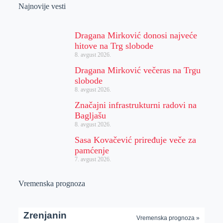
Najnovije vesti
Dragana Mirković donosi najveće
hitove na Trg slobode
8. avgust 2026.
Dragana Mirković večeras na Trgu
slobode
8. avgust 2026.
Značajni infrastrukturni radovi na
Bagljašu
8. avgust 2026.
Sasa Kovačević priređuje veče za
pamćenje
7. avgust 2026.
Vremenska prognoza