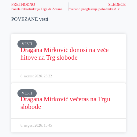
PRETHODNO
SLEDEĆE
Počela rekostrukcija Trga dr Zorana Đinđića (VIDEO)
Svečano proglašenje pobednika 8. ciklusa Letnje stručne prakse
POVEZANE vesti
VESTI
Dragana Mirković donosi najveće
hitove na Trg slobode
8. avgust 2026.
23:22
VESTI
Dragana Mirković večeras na Trgu
slobode
8. avgust 2026.
15:45