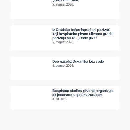
„Zrenjanin zove“
5. avgust 2026.
Iz Gradske bašte ispraćeni pozivari
koji besplatnim pivom ulicama grada
pozivaju na 41. „Dane piva“
5. avgust 2026.
Deo naselja Duvanika bez vode
4. avgust 2026.
Besplatna školica plivanja organizuje
se jedanaestu godinu zaredom
8. jul 2026.