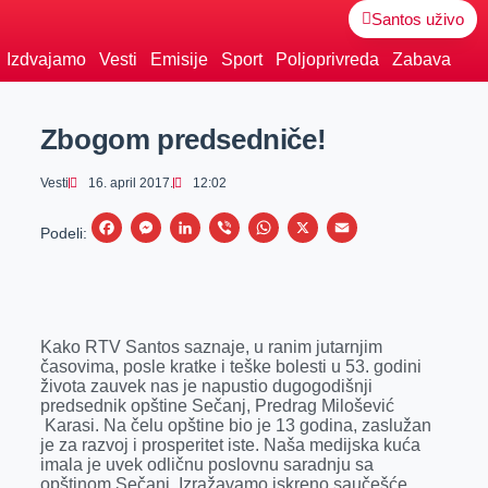
Santos uživo
Izdvajamo
Vesti
Emisije
Sport
Poljoprivreda
Zabava
Zbogom predsedniče!
Vesti
16. april 2017.
12:02
F
M
L
V
W
X
E
Podeli:
a
e
i
i
h
m
c
s
n
b
a
a
e
s
k
e
t
i
Kako RTV Santos saznaje, u ranim jutarnjim
b
e
e
r
s
l
časovima, posle kratke i teške bolesti u 53. godini
o
n
d
A
života zauvek nas je napustio dugogodišnji
predsednik opštine Sečanj, Predrag Milošević
o
g
I
p
Karasi. Na čelu opštine bio je 13 godina, zaslužan
k
e
n
p
je za razvoj i prosperitet iste. Naša medijska kuća
imala je uvek odličnu poslovnu saradnju sa
r
opštinom Sečanj. Izražavamo iskreno saučešće