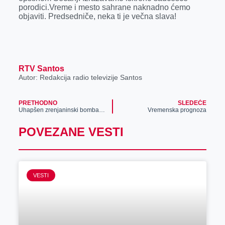
porodici.Vreme i mesto sahrane naknadno ćemo
objaviti. Predsedniče, neka ti je večna slava!
RTV Santos
Autor: Redakcija radio televizije Santos
PRETHODNO
SLEDEĆE
Uhapšen zrenjaninski bombaš, evo šta će biti s njim!
Vremenska prognoza
POVEZANE VESTI
VESTI