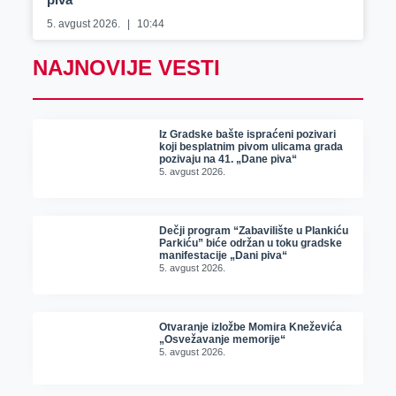
5. avgust 2026.
10:44
NAJNOVIJE VESTI
Iz Gradske bašte ispraćeni pozivari
koji besplatnim pivom ulicama grada
pozivaju na 41. „Dane piva“
5. avgust 2026.
Dečji program “Zabavilište u Plankiću
Parkiću” biće održan u toku gradske
manifestacije „Dani piva“
5. avgust 2026.
Otvaranje izložbe Momira Kneževića
„Osvežavanje memorije“
5. avgust 2026.