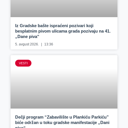
Iz Gradske bašte ispraćeni pozivari koji
besplatnim pivom ulicama grada pozivaju na 41.
„Dane piva“
5. avgust 2026.
13:36
VESTI
Dečji program “Zabavilište u Plankiću Parkiću”
biće održan u toku gradske manifestacije „Dani
piva“