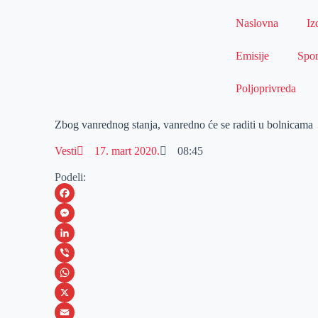
Naslovna
Iz
Emisije
Spor
Poljoprivreda
Zbog vanrednog stanja, vanredno će se raditi u bolnicama
Vesti
17. mart 2020.
08:45
Podeli:
F
a
M
c
e
L
e
s
i
V
b
s
n
i
W
o
e
k
b
h
X