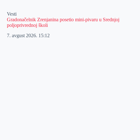
Vesti
Gradonačelnik Zrenjanina posetio mini-pivaru u Srednjoj
poljoprivrednoj školi
7. avgust 2026.
15:12