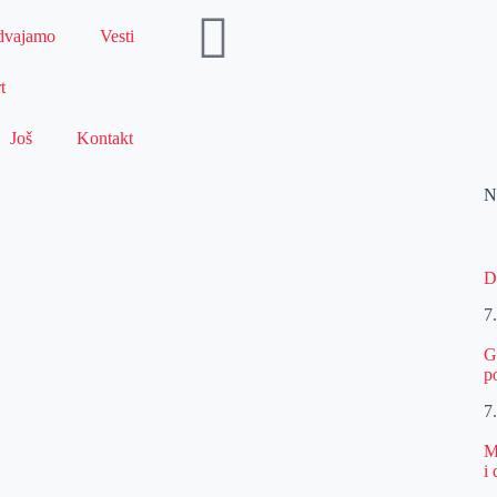
dvajamo
Vesti
t
Još
Kontakt
N
D
7
G
p
7
M
i