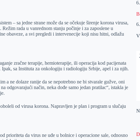
6
B
istem – sa jedne strane može da se očekuje širenje korona virusa,
6
e. Režim rada u vanrednom stanju počinje i za zaposlene u
obaveze, a svi pregledi i intervenecije koji nisu hitni, odlažu
V
ganje zračne terapije, hemioterapije, ili operacija kod pacijenata
pak, sa Instituta za onkologiju i radiologiju Srbije, apel i za njih.
m a ne dolaze ranije da se nepotrebno ne bi stvarale gužve, oni
eni na odgovarajući način, neka dođe samo jedan pratilac“, istakla je
je.
 oboleli od virusa korona. Napravljen je plan i program u slučaju
Na
D
n od prioriteta da virus ne uđe u bolnice i operacione sale, odnosno