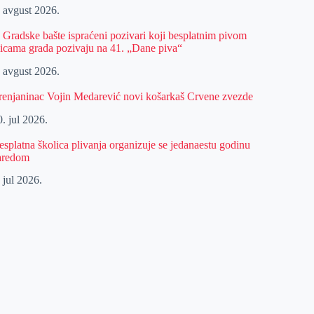
. avgust 2026.
z Gradske bašte ispraćeni pozivari koji besplatnim pivom
licama grada pozivaju na 41. „Dane piva“
. avgust 2026.
renjaninac Vojin Medarević novi košarkaš Crvene zvezde
. jul 2026.
esplatna školica plivanja organizuje se jedanaestu godinu
aredom
 jul 2026.