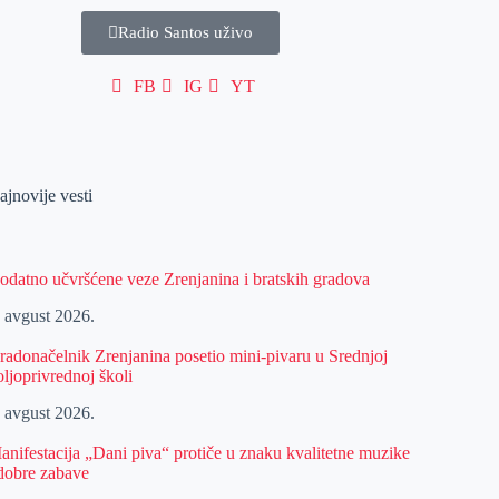
Radio Santos uživo
FB
IG
YT
ajnovije vesti
odatno učvršćene veze Zrenjanina i bratskih gradova
. avgust 2026.
radonačelnik Zrenjanina posetio mini-pivaru u Srednjoj
oljoprivrednoj školi
. avgust 2026.
anifestacija „Dani piva“ protiče u znaku kvalitetne muzike
 dobre zabave