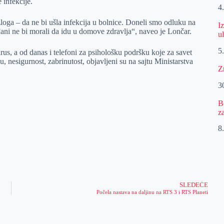
 infekcije.
4
zloga – da ne bi ušla infekcija u bolnice. Doneli smo odluku na
I
đani ne bi morali da idu u domove zdravlja“, naveo je Lončar.
u
5
us, a od danas i telefoni za psihološku podršku koje za savet
, nesigurnost, zabrinutost, objavljeni su na sajtu Ministarstva
Z
30
B
z
8.
SLEDEĆE
Počela nastava na daljinu na RTS 3 i RTS Planeti