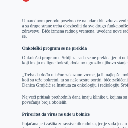
o
n
e
e
a
E
k
g
d
r
t
m
U narednom periodu posebno će na udaru biti zdravstveni s
e
I
s
a
a sa druge strane treba obezbediti da sve drugo funkcioniš
r
n
A
i
zdravstvu. Biće izmena radnog vremena, uvedene nove radne 
se.
p
l
p
Onkološki program se ne prekida
Onkološki program u Srbiji za sada se ne prekida jer bi odla
koji imaju maligne bolesti, dodatno ugrozilo njihovo stanje. I
„Treba da dođu u tačno zakazano vreme, ja ih najlepše moli
koji su teže pokretni, tu su naše sestre portiri, biće zaštić
Danica Grujičić sa Instituta za onkologiju i radiologiju Srbi
Najveći pritisak prethodnih dana imaju klinike u kojima su
povećanja broja obolelih.
Priroritet da virus ne uđe u bolnice
Pojačana je i zaštita zdravstvenih radnika, jer je sada jeda