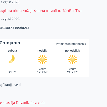
. avgust 2026.
esplatna obuka vožnje skutera na vodi na Izletištu Tisa
. avgust 2026.
remenska prognoza
jčitanije vesti
eo naselja Duvanika bez vode