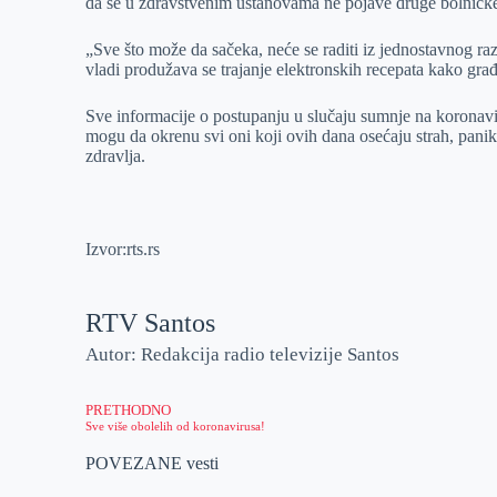
da se u zdravstvenim ustanovama ne pojave druge bolničke
„Sve što može da sačeka, neće se raditi iz jednostavnog ra
vladi produžava se trajanje elektronskih recepata kako gra
Sve informacije o postupanju u slučaju sumnje na koronavir
mogu da okrenu svi oni koji ovih dana osećaju strah, paniku
zdravlja.
Izvor:rts.rs
RTV Santos
Autor: Redakcija radio televizije Santos
PRETHODNO
Sve više obolelih od koronavirusa!
POVEZANE vesti