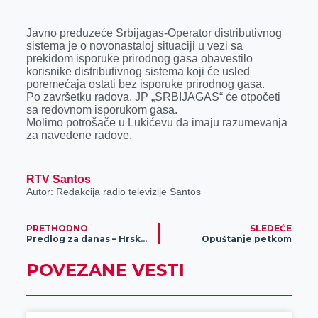
r
Javno preduzeće Srbijagas-Operator distributivnog
sistema je o novonastaloj situaciji u vezi sa
prekidom isporuke prirodnog gasa obavestilo
korisnike distributivnog sistema koji će usled
poremećaja ostati bez isporuke prirodnog gasa.
Po završetku radova, JP „SRBIJAGAS“ će otpočeti
sa redovnom isporukom gasa.
Molimo potrošače u Lukićevu da imaju razumevanja
za navedene radove.
RTV Santos
Autor: Redakcija radio televizije Santos
PRETHODNO
SLEDEĆE
Predlog za danas – Hrskava piletina i sveža salata
Opuštanje petkom
POVEZANE VESTI