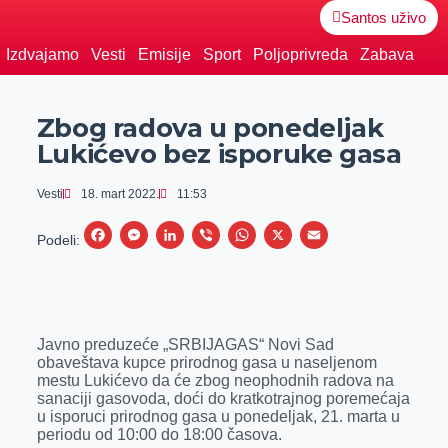
Santos uživo
Izdvajamo
Vesti
Emisije
Sport
Poljoprivreda
Zabava
Zbog radova u ponedeljak
Lukićevo bez isporuke gasa
Vesti
18. mart 2022.
11:53
F
M
L
V
W
X
E
Podeli:
a
e
i
i
h
m
c
s
n
b
a
a
e
s
k
e
t
i
Javno preduzeće „SRBIJAGAS“ Novi Sad
b
e
e
r
s
l
obaveštava kupce prirodnog gasa u naseljenom
o
n
d
A
mestu Lukićevo da će zbog neophodnih radova na
sanaciji gasovoda, doći do kratkotrajnog poremećaja
o
g
I
p
u isporuci prirodnog gasa u ponedeljak, 21. marta u
k
e
n
p
periodu od 10:00 do 18:00 časova.