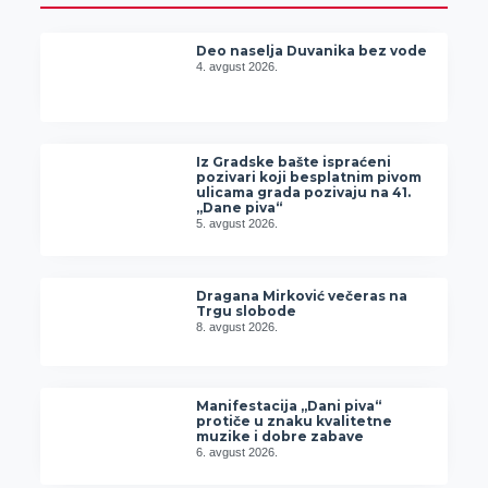
Deo naselja Duvanika bez vode
4. avgust 2026.
Iz Gradske bašte ispraćeni
pozivari koji besplatnim pivom
ulicama grada pozivaju na 41.
„Dane piva“
5. avgust 2026.
Dragana Mirković večeras na
Trgu slobode
8. avgust 2026.
Manifestacija „Dani piva“
protiče u znaku kvalitetne
muzike i dobre zabave
6. avgust 2026.