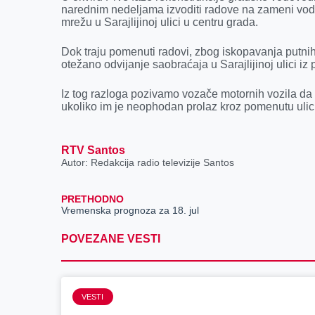
k
e
n
p
narednim nedeljama izvoditi radove na zameni vod
r
mrežu u Sarajlijinoj ulici u centru grada.
Dok traju pomenuti radovi, zbog iskopavanja putnih 
otežano odvijanje saobraćaja u Sarajlijinoj ulici iz 
Iz tog razloga pozivamo vozače motornih vozila da i
ukoliko im je neophodan prolaz kroz pomenutu ulic
RTV Santos
Autor: Redakcija radio televizije Santos
PRETHODNO
Vremenska prognoza za 18. jul
POVEZANE VESTI
VESTI