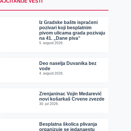
AJČITANIJE VESTI
Iz Gradske bašte ispraćeni
pozivari koji besplatnim
pivom ulicama grada pozivaju
na 41. „Dane piva“
5. avgust 2026.
Deo naselja Duvanika bez
vode
4. avgust 2026.
Zrenjaninac Vojin Medarević
novi košarkaš Crvene zvezde
30. jul 2026.
Besplatna školica plivanja
organizuje se jedanaestu