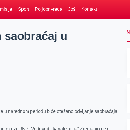
misije
Sport
Poljoprivreda
Još
Kontakt
 saobraćaj u
N
 u narednom periodu biće otežano odvijanje saobraćaja
ne mreže JKP „Vodovod i kanalizacija“ Zrenjanin će u