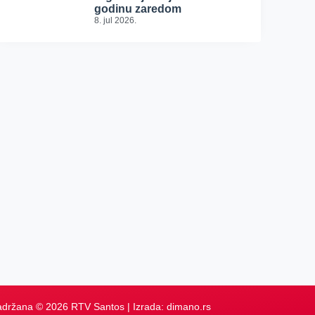
godinu zaredom
8. jul 2026.
adržana © 2026 RTV Santos | Izrada:
dimano.rs