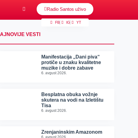
Radio Santos uživo
FB
IG
YT
AJNOVIJE VESTI
Manifestacija „Dani piva“
protiče u znaku kvalitetne
muzike i dobre zabave
6. avgust 2026.
Besplatna obuka vožnje
skutera na vodi na Izletištu
Tisa
6. avgust 2026.
Zrenjaninskim Amazonom
6. avgust 2026.