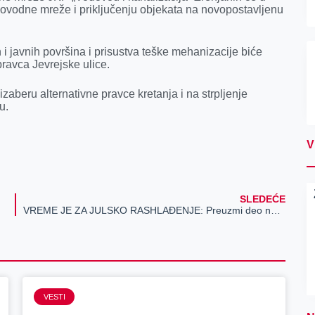
ovodne mreže i priključenju objekata na novopostavljenu
i javnih površina i prisustva teške mehanizacije biće
pravca Jevrejske ulice.
zaberu alternativne pravce kretanja i na strpljenje
u.
V
SLEDEĆE
VREME JE ZA JULSKO RASHLAĐENJE: Preuzmi deo nagradnog fonda od 5.000 EVRA!
VESTI