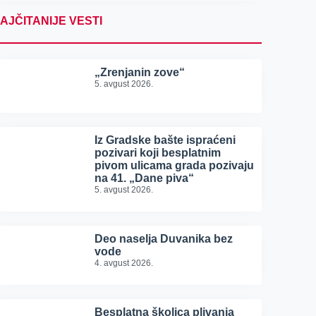
AJČITANIJE VESTI
„Zrenjanin zove“
5. avgust 2026.
Iz Gradske bašte ispraćeni
pozivari koji besplatnim
pivom ulicama grada pozivaju
na 41. „Dane piva“
5. avgust 2026.
Deo naselja Duvanika bez
vode
4. avgust 2026.
Besplatna školica plivanja