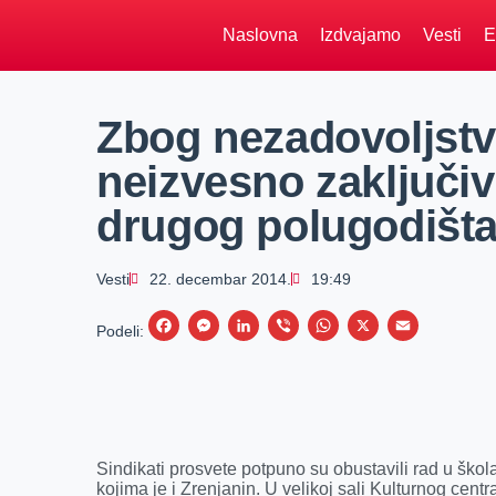
Naslovna
Izdvajamo
Vesti
E
Zbog nezadovoljstv
neizvesno zaključiv
drugog polugodišt
Vesti
22. decembar 2014.
19:49
F
M
L
V
W
X
E
Podeli:
a
e
i
i
h
m
c
s
n
b
a
a
e
s
k
e
t
i
b
e
e
r
s
l
Sindikati prosvete potpuno su obustavili rad u ško
o
n
d
A
kojima je i Zrenjanin. U velikoj sali Kulturnog cent