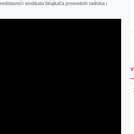
redstavnici sindikata štrajkača prosvetnih radnika i
V