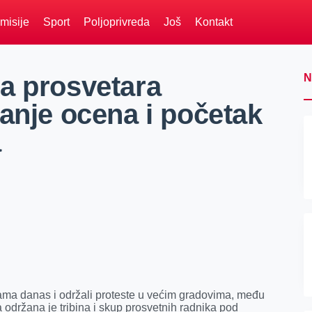
misije
Sport
Poljoprivreda
Još
Kontakt
a prosvetara
N
anje ocena i početak
a
lama danas i održali proteste u većim gradovima, među
ra održana je tribina i skup prosvetnih radnika pod