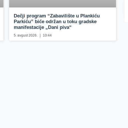
Dečji program “Zabavilište u Plankiću
Parkiću” biće održan u toku gradske
manifestacije „Dani piva“
5. avgust 2026.
10:44