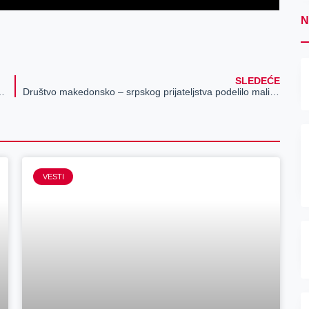
N
SLEDEĆE
se nalaze na pedijatriji u bolnici
Društvo makedonsko – srpskog prijateljstva podelilo mališanima paketiće
VESTI