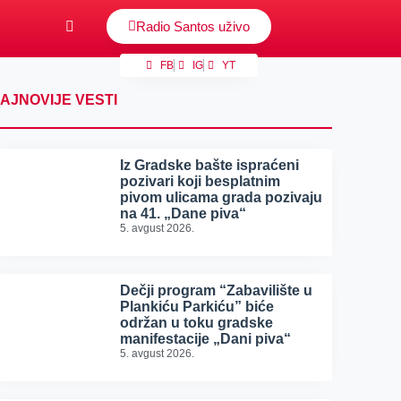
Radio Santos uživo
FB
IG
YT
AJNOVIJE VESTI
Iz Gradske bašte ispraćeni
pozivari koji besplatnim
pivom ulicama grada pozivaju
na 41. „Dane piva“
5. avgust 2026.
Dečji program “Zabavilište u
Plankiću Parkiću” biće
održan u toku gradske
manifestacije „Dani piva“
5. avgust 2026.