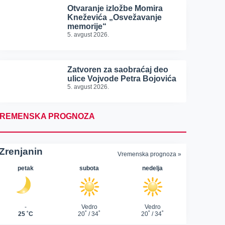
Otvaranje izložbe Momira
Kneževića „Osvežavanje
memorije“
5. avgust 2026.
Zatvoren za saobraćaj deo
ulice Vojvode Petra Bojovića
5. avgust 2026.
REMENSKA PROGNOZA