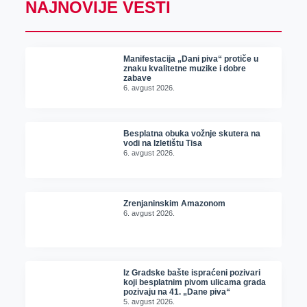
NAJNOVIJE VESTI
Manifestacija „Dani piva“ protiče u
znaku kvalitetne muzike i dobre
zabave
6. avgust 2026.
Besplatna obuka vožnje skutera na
vodi na Izletištu Tisa
6. avgust 2026.
Zrenjaninskim Amazonom
6. avgust 2026.
Iz Gradske bašte ispraćeni pozivari
koji besplatnim pivom ulicama grada
pozivaju na 41. „Dane piva“
5. avgust 2026.