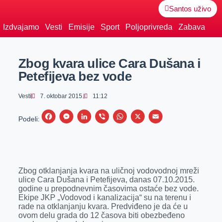
Santos uživo
Izdvajamo
Vesti
Emisije
Sport
Poljoprivreda
Zabava
Zbog kvara ulice Cara Dušana i
Petefijeva bez vode
Vesti
7. oktobar 2015.
11:12
F
M
L
V
W
X
E
Podeli:
a
e
i
i
h
m
c
s
n
b
a
a
e
s
k
e
t
i
Zbog otklanjanja kvara na uličnoj vodovodnoj mreži
b
e
e
r
s
l
ulice Cara Dušana i Petefijeva, danas 07.10.2015.
o
n
d
A
godine u prepodnevnim časovima ostaće bez vode.
Ekipe JKP „Vodovod i kanalizacija“ su na terenu i
o
g
I
p
rade na otklanjanju kvara. Predviđeno je da će u
k
e
n
p
ovom delu grada do 12 časova biti obezbeđeno