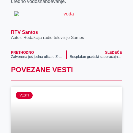
uredno vodosnabdevanje.
r
RTV Santos
Autor: Redakcija radio televizije Santos
PRETHODNO
SLEDEĆE
Zatvorena još jedna ulica u Zrenjaninu zbog radova
Besplatan gradski saobraćajni prevoz ide do „Aviv parka Zrenjanin“
POVEZANE VESTI
VESTI