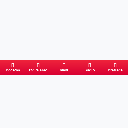
Početna
Izdvajamo
Meni
Radio
Pretraga
Pretraga
Kategorije