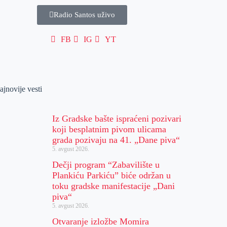
Radio Santos uživo
FB
IG
YT
ajnovije vesti
Iz Gradske bašte ispraćeni pozivari
koji besplatnim pivom ulicama
grada pozivaju na 41. „Dane piva“
5. avgust 2026.
Dečji program “Zabavilište u
Plankiću Parkiću” biće održan u
toku gradske manifestacije „Dani
piva“
5. avgust 2026.
Otvaranje izložbe Momira