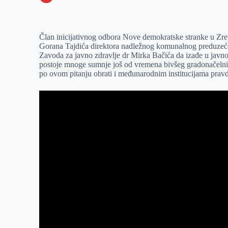
o
n
e
e
a
E
k
g
d
r
t
m
Član inicijativnog odbora Nove demokratske stranke u Zr
e
I
s
a
Gorana Tajdića direktora nadležnog komunalnog preduzeć
r
n
A
i
Zavoda za javno zdravlje dr Mirka Bačića da izađe u javnost 
postoje mnoge sumnje još od vremena bivšeg gradonačelnik
p
l
po ovom pitanju obrati i međunarodnim institucijama pravde
p