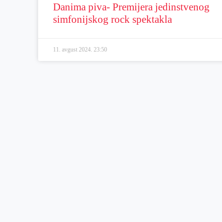
Danima piva- Premijera jedinstvenog
simfonijskog rock spektakla
11. avgust 2024.
23:50