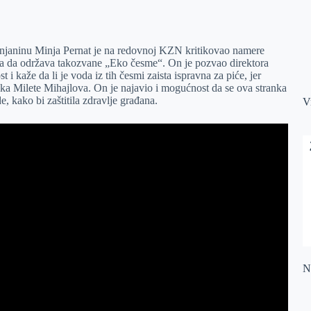
enjaninu Minja Pernat je na redovnoj KZN kritikovao namere
a da održava takozvane „Eko česme“. On je pozvao direktora
i kaže da li je voda iz tih česmi zaista ispravna za piće, jer
a Milete Mihajlova. On je najavio i mogućnost da se ova stranka
, kako bi zaštitila zdravlje građana.
V
Na