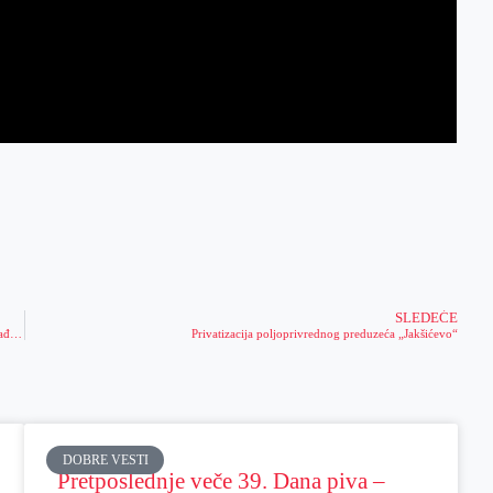
SLEDEĆE
Podvožnjak u naselju Berbersko opsedaju pacovi i zmije zbog neodgovornih građana
Privatizacija poljoprivrednog preduzeća „Jakšićevo“
DOBRE VESTI
Pretposlednje veče 39. Dana piva –