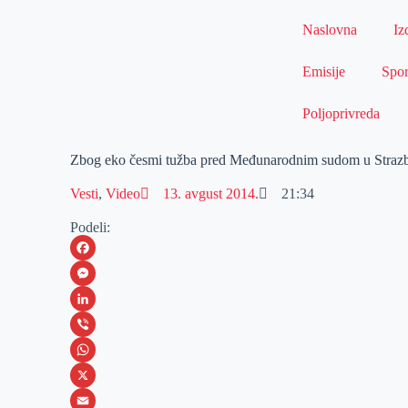
Naslovna
Iz
Emisije
Spor
Poljoprivreda
Zbog eko česmi tužba pred Međunarodnim sudom u Straz
Vesti
,
Video
13. avgust 2014.
21:34
Podeli:
F
a
M
c
e
L
e
s
i
V
b
s
n
i
W
o
e
k
b
h
X