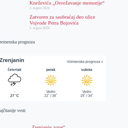
Kneževića „Osvežavanje memorije“
5. avgust 2026.
Zatvoren za saobraćaj deo ulice
Vojvode Petra Bojovića
5. avgust 2026.
remenska prognoza
jčitanije vesti
„Zrenjanin zove“