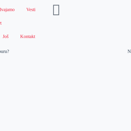
dvajamo
Vesti
t
Još
Kontakt
buru?
N