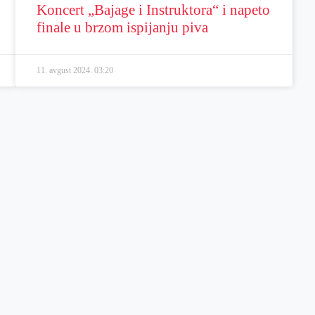
Koncert „Bajage i Instruktora“ i napeto
finale u brzom ispijanju piva
11. avgust 2024.
03:20