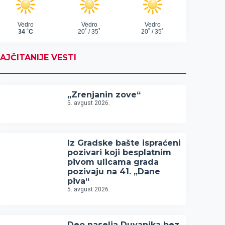
AJČITANIJE VESTI
„Zrenjanin zove“
5. avgust 2026.
Iz Gradske bašte ispraćeni
pozivari koji besplatnim
pivom ulicama grada
pozivaju na 41. „Dane
piva“
5. avgust 2026.
Deo naselja Duvanika bez