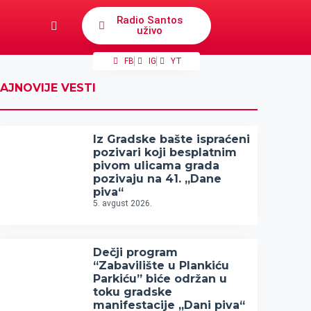
Radio Santos
uživo
FB
IG
YT
AJNOVIJE VESTI
Iz Gradske bašte ispraćeni
pozivari koji besplatnim
pivom ulicama grada
pozivaju na 41. „Dane
piva“
5. avgust 2026.
Dečji program
“Zabavilište u Plankiću
Parkiću” biće održan u
toku gradske
manifestacije „Dani piva“