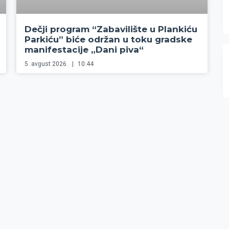
Dečji program “Zabavilište u Plankiću
Parkiću” biće održan u toku gradske
manifestacije „Dani piva“
5. avgust 2026.
10:44