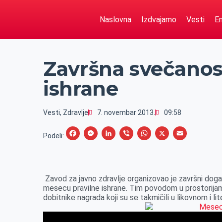
Naslovna
Izdvajamo
Vesti
Em
Završna svečanos
ishrane
Vesti
,
Zdravlje
7. novembar 2013.
09:58
F
M
L
V
W
X
E
Podeli:
a
e
i
i
h
m
c
s
n
b
a
a
e
s
k
e
t
i
Zavod za javno zdravlje organizovao je završni do
mesecu pravilne ishrane. Tim povodom u prostorijam
b
e
e
r
s
l
dobitnike nagrada koji su se takmičili u likovnom i l
o
n
d
A
o
g
I
p