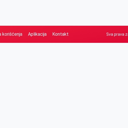
a korišćenja
Aplikacija
Kontakt
Sva prava z
Naslovna
Izdvajamo
FB
IG
YT
O nama
Vesti