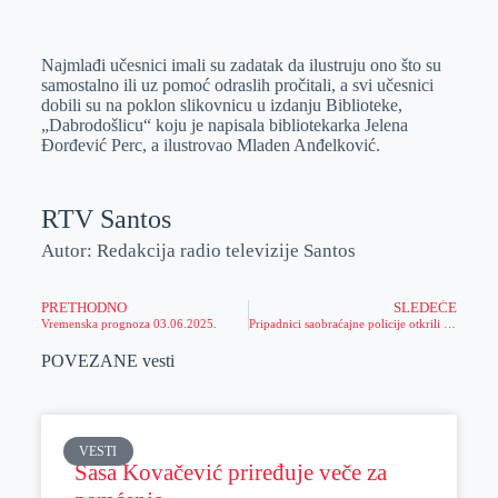
Najmlađi učesnici imali su zadatak da ilustruju ono što su
samostalno ili uz pomoć odraslih pročitali, a svi učesnici
dobili su na poklon slikovnicu u izdanju Biblioteke,
„Dabrodošlicu“ koju je napisala bibliotekarka Jelena
Đorđević Perc, a ilustrovao Mladen Anđelković.
RTV Santos
Autor: Redakcija radio televizije Santos
PRETHODNO
SLEDEĆE
Vremenska prognoza 03.06.2025.
Pripadnici saobraćajne policije otkrili i sankcionisali ukupno 169 prekršaja
POVEZANE vesti
VESTI
Sasa Kovačević priređuje veče za