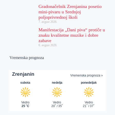
Gradonačelnik Zrenjanina posetio
mini-pivaru u Srednjoj
poljoprivrednoj školi
7. avgust 2026.
Manifestacija „Dani piva“ protiče u
znaku kvalitetne muzike i dobre
zabave
6. avgust 2026.
Vremenska prognoza