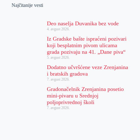
Najčitanije vesti
Deo naselja Duvanika bez vode
4. avgust 2026.
Iz Gradske bašte ispraćeni pozivari
koji besplatnim pivom ulicama
grada pozivaju na 41. „Dane piva“
5. avgust 2026.
Dodatno učvršćene veze Zrenjanina
i bratskih gradova
7. avgust 2026.
Gradonačelnik Zrenjanina posetio
mini-pivaru u Srednjoj
poljoprivrednoj školi
7. avgust 2026.