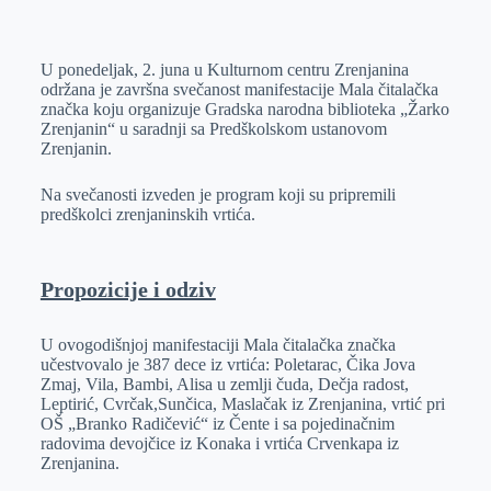
o
n
e
e
a
E
k
g
d
r
t
m
U ponedeljak, 2. juna u Kulturnom centru Zrenjanina
e
I
s
a
održana je završna svečanost manifestacije Mala čitalačka
r
n
A
i
značka koju organizuje Gradska narodna biblioteka „Žarko
Zrenjanin“ u saradnji sa Predškolskom ustanovom
p
l
Zrenjanin.
p
Na svečanosti izveden je program koji su pripremili
predškolci zrenjaninskih vrtića.
Propozicije i odziv
U ovogodišnjoj manifestaciji Mala čitalačka značka
učestvovalo je 387 dece iz vrtića: Poletarac, Čika Jova
Zmaj, Vila, Bambi, Alisa u zemlji čuda, Dečja radost,
Leptirić, Cvrčak,Sunčica, Maslačak iz Zrenjanina, vrtić pri
OŠ „Branko Radičević“ iz Čente i sa pojedinačnim
radovima devojčice iz Konaka i vrtića Crvenkapa iz
Zrenjanina.