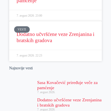
pamćenje
7. avgust 2026.
23:00
VESTI
Dodatno učvršćene veze Zrenjanina i
bratskih gradova
7. avgust 2026.
22:23
Najnovije vesti
Sasa Kovačević priređuje veče za
pamćenje
7. avgust 2026.
Dodatno učvršćene veze Zrenjanina
i bratskih gradova
7. avgust 2026.