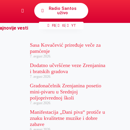
Radio Santos
uživo
FB
IG
YT
ajnovije vesti
Sasa Kovačević priređuje veče za
pamćenje
7. avgust 2026.
Dodatno učvršćene veze Zrenjanina
i bratskih gradova
7. avgust 2026.
Gradonačelnik Zrenjanina posetio
mini-pivaru u Srednjoj
poljoprivrednoj školi
7. avgust 2026.
Manifestacija „Dani piva“ protiče u
znaku kvalitetne muzike i dobre
zabave
6. avgust 2026.