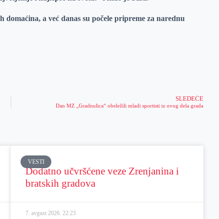
vnih domaćina, a već danas su počele pripreme za narednu
SLEDEĆE
Dan MZ „Gradnulica“ obeležili mladi sportisti iz ovog dela grada
VESTI
Dodatno učvršćene veze Zrenjanina i
bratskih gradova
7. avgust 2026.
22:23