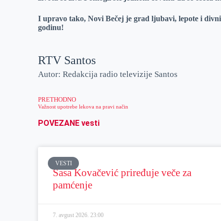
I upravo tako, Novi Bečej je grad ljubavi, lepote i di
godinu!
RTV Santos
Autor: Redakcija radio televizije Santos
PRETHODNO
Važnost upotrebe lekova na pravi način
POVEZANE vesti
VESTI
Sasa Kovačević priređuje veče za
pamćenje
7. avgust 2026.
23:00