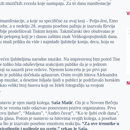
ih muzičkih zvezda koje nastupaju. Za tri dana manifestacije
V
anifestacije, a koje su specifične za ovaj kraj – Poljo-fest, Etno
orbe, a u nedelju 28. avgusta posebnu pažnju je izazvala Revija
Srbije prodefilovali Tiskim kejom. Takmičarski deo obuhvatao je
ki petopreg koji je i danas zaštitni znak Velikogospojinskih dana.
imali priliku da vide i najmlađe ljubitelje konja, decu, koja su
ećen ljubiteljima narodne muzike. Na impresivnoj bini pored Tise
je toliko bila oduševljena reakcijom publike da je u jednom
koji su zauzeli prve redove. Njenom koncertu je po prvi put
u što je publika dočekala aplauzom. Osim svojih hitova Aleksandra
p muzike, a desetine hiljada ljudi u publici je podržavalo horskim
N
ekao veliki broj fanova koji su želeli fotografiju sa svojom
.
tavio je njen stariji kolega,
Saša Matić
. On je u Novom Bečeju
dmah se veoma rado odazvao ponovnom pozivu organizatora. Prva
novu ljubav”, “Maskara”, “Anđeo čuvar”, “Ko te ljubi ovih dana”,
a glasa. Potom je nastavio sa hitovima svojih kolega, a poseban
a što je izazvalo posebno emotivnu reakciju
. “
Za ove trenutke u
jvoljenije i najlepše na svetu.” rekao je Saša.