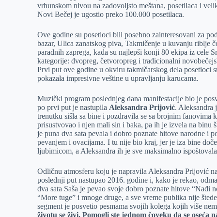
vrhunskom nivou na zadovoljsto meštana, posetilaca i velik
r
n
A
i
Novi Bečej je ugostio preko 100.000 posetilaca.
p
l
Ove godine su posetioci bili posebno zainteresovani za podm
p
bazar, Ulica zanatskog piva, Takmičenje u kuvanju riblje č
paradnih zaprega, kada su najlepši konji 80 ekipa iz cele 
kategorije: dvopreg, četvoropreg i tradicionalni novobečejs
Prvi put ove godine u okviru takmičarskog dela posetioci su 
pokazala impresivne veštine u upravljanju karucama.
Muzički program poslednjeg dana manifestacije bio je posv
po prvi put je nastupila
Aleksandra Prijović
. Aleksandra 
trenutku sišla sa bine i pozdravila se sa brojnim fanovima 
prisustvovao i njen mali sin i baka, pa ih je izvela na bin
je puna dva sata pevala i dobro poznate hitove narodne i po
pevanjem i ovacijama. I tu nije bio kraj, jer je iza bine doč
ljubimicom, a Aleksandra ih je sve maksimalno ispoštovala
Odličnu atmosferu koju je napravila Aleksandra Prijović nas
poslednji put nastupao 2016. godine i, kako je rekao, o
dva sata Saša je pevao svoje dobro poznate hitove “Nađi 
“More tuge” i mnoge druge, a sve vreme publika nije štedel
segment je posvetio pesmama svojih kolega kojih više nem
životu se živi. Pomogli ste jednom čoveku da se oseća na