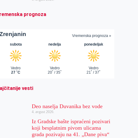
remenska prognoza
ajčitanije vesti
Deo naselja Duvanika bez vode
4. avgust 2026.
Iz Gradske bašte ispraćeni pozivari
koji besplatnim pivom ulicama
grada pozivaju na 41. „Dane piva“