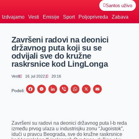
Santos uživo
Izdvajamo
Vesti
Emisije
Sport
Poljoprivreda
Zabava
Završeni radovi na deonici
državnog puta koji su se
odvijali sve do kružne
raskrsnice kod LingLonga
Vesti
16. jul 2022.
20:16
F
M
L
V
W
X
E
Podeli:
a
e
i
i
h
m
c
s
n
b
a
a
e
s
k
e
t
i
Završeni su radovi na deonici državnog puta I-b reda
b
e
e
r
s
l
između prvog ulaza u industrisjku zonu “Jugoistok”,
o
n
d
A
idući u pravcu Beograda, sve do kružne raskrsnice