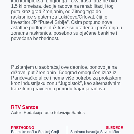
kod kompleksa “Linglonga”. Ova trasa, dužine oko
o
g
I
p
1,5 kilometara, deo je radova na rehabilitaciji tog
k
e
n
p
puta kroz grad Zrenjanin, od Žitnog trga do
raskrsnice s putem za Lukićevo/Orlovat, čiji je
r
investitor JP “Putevi Srbije”. Osim potpuno nove
asfaltne podloge, duž trase su urađena i proširenja u
zonama raskrsnica, posebno su ojačane bankine i
povećana bezbednost.
Puštanjem u saobraćaj ove deonice, ponovo je na
državni put Zrenjanin -Beograd omogućen izlaz iz
Pančevačke ulice i nema više potrebe za prolaskom
kroz industrijsku zonu “Jugoistok”, kao alternativnim
tranzitnim pravcem u periodu trajanja radova.
RTV Santos
Autor: Redakcija radio televizije Santos
PRETHODNO
SLEDEĆE
Boemske noći u Srpskoj Crnji
Sanirana havarija,Saveznička ulica otvorena za saobraćaj