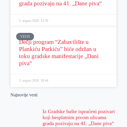
grada pozivaju na 41. „Dane piva“
5. avgust 2026.
13:36
VESTI
Dečji program “Zabavilište u
Plankiću Parkiću” biće održan u
toku gradske manifestacije „Dani
piva“
5. avgust 2026.
10:44
Najnovije vesti
Iz Gradske bašte ispraćeni pozivari
koji besplatnim pivom ulicama
grada pozivaju na 41. „Dane piva“