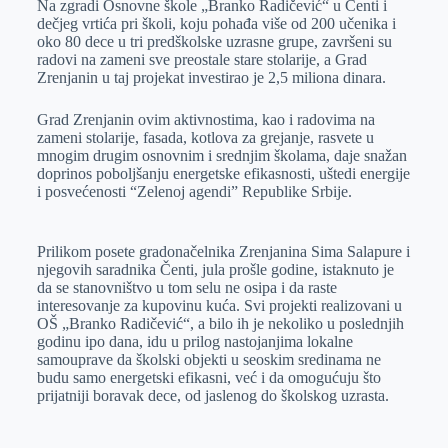
Na zgradi Osnovne škole „Branko Radičević“ u Čenti i
e
I
s
a
dečjeg vrtića pri školi, koju pohađa više od 200 učenika i
r
n
A
i
oko 80 dece u tri predškolske uzrasne grupe, završeni su
radovi na zameni sve preostale stare stolarije, a Grad
p
l
Zrenjanin u taj projekat investirao je 2,5 miliona dinara.
p
Grad Zrenjanin ovim aktivnostima, kao i radovima na
zameni stolarije, fasada, kotlova za grejanje, rasvete u
mnogim drugim osnovnim i srednjim školama, daje snažan
doprinos poboljšanju energetske efikasnosti, uštedi energije
i posvećenosti “Zelenoj agendi” Republike Srbije.
Prilikom posete gradonačelnika Zrenjanina Sima Salapure i
njegovih saradnika Čenti, jula prošle godine, istaknuto je
da se stanovništvo u tom selu ne osipa i da raste
interesovanje za kupovinu kuća. Svi projekti realizovani u
OŠ „Branko Radičević“, a bilo ih je nekoliko u poslednjih
godinu ipo dana, idu u prilog nastojanjima lokalne
samouprave da školski objekti u seoskim sredinama ne
budu samo energetski efikasni, već i da omogućuju što
prijatniji boravak dece, od jaslenog do školskog uzrasta.