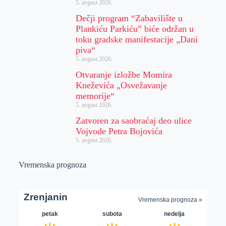
5. avgust 2026.
Dečji program “Zabavilište u
Plankiću Parkiću” biće održan u
toku gradske manifestacije „Dani
piva“
5. avgust 2026.
Otvaranje izložbe Momira
Kneževića „Osvežavanje
memorije“
5. avgust 2026.
Zatvoren za saobraćaj deo ulice
Vojvode Petra Bojovića
5. avgust 2026.
Vremenska prognoza