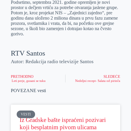
Podsetimo, septembra 2021. godine opremljen je novi
prostor u dečjem vrtiću za potrebe otvaranja jaslene grupe.
Potom je, kroz projekat NIS – „Zajednici zajedno“, pre
godinu dana uloženo 2 miliona dinara u prvu fazu zamene
prozora, svetlarnika i vrata, da bi, na početku ove grejne
sezone, u školi bio zamenjen i dotrajao kotao na čvrsto
gorivo.
RTV Santos
Autor: Redakcija radio televizije Santos
PRETHODNO
SLEDEĆE
Leti perje, gusani se tuku
Nedeljni recept- Salata od pirinča
POVEZANE vesti
VESTI
Iz Gradske bašte ispraćeni pozivari
koji besplatnim pivom ulicama