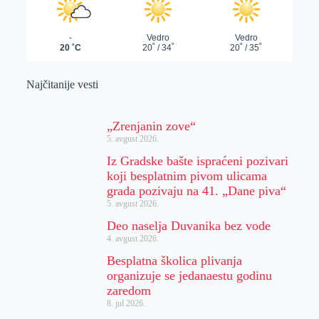
Najčitanije vesti
„Zrenjanin zove“
5. avgust 2026.
Iz Gradske bašte ispraćeni pozivari
koji besplatnim pivom ulicama
grada pozivaju na 41. „Dane piva“
5. avgust 2026.
Deo naselja Duvanika bez vode
4. avgust 2026.
Besplatna školica plivanja
organizuje se jedanaestu godinu
zaredom
8. jul 2026.