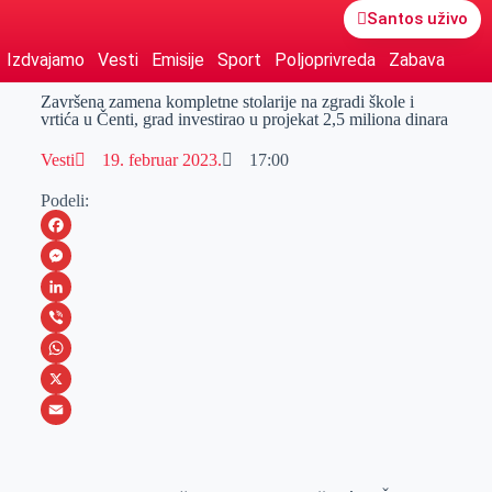
Santos uživo
Izdvajamo
Vesti
Emisije
Sport
Poljoprivreda
Zabava
Završena zamena kompletne stolarije na zgradi škole i
vrtića u Čenti, grad investirao u projekat 2,5 miliona dinara
Vesti
19. februar 2023.
17:00
Podeli:
F
a
M
c
e
L
e
s
i
V
b
s
n
i
W
o
e
k
b
h
X
o
n
e
e
a
E
k
g
d
r
t
m