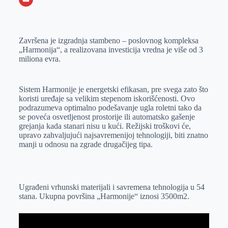
o
n
e
e
a
E
k
g
d
r
t
m
Završena je izgradnja stambeno – poslovnog kompleksa
e
I
s
a
„Harmonija“, a realizovana investicija vredna je više od 3
r
n
A
i
miliona evra.
p
l
p
Sistem Harmonije je energetski efikasan, pre svega zato što
koristi uređaje sa velikim stepenom iskorišćenosti. Ovo
podrazumeva optimalno podešavanje ugla roletni tako da
se poveća osvetljenost prostorije ili automatsko gašenje
grejanja kada stanari nisu u kući. Režijski troškovi će,
upravo zahvaljujući najsavremenijoj tehnologiji, biti znatno
manji u odnosu na zgrade drugačijeg tipa.
Ugrađeni vrhunski materijali i savremena tehnologija u 54
stana. Ukupna površina „Harmonije“ iznosi 3500m2.