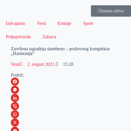
Santos uživo
Izdvajamo
Vesti
Emisije
Sport
Poljoprivreda
Zabava
Završena izgradnja stambeno – poslovnog kompleksa
„Harmonija“
Vesti
2. avgust 2021.
15:28
Podeli:
F
a
M
c
e
L
e
s
i
V
b
s
n
i
W
o
e
k
b
h
X