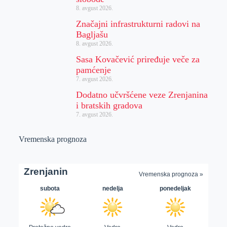
8. avgust 2026.
Značajni infrastrukturni radovi na
Bagljašu
8. avgust 2026.
Sasa Kovačević priređuje veče za
pamćenje
7. avgust 2026.
Dodatno učvršćene veze Zrenjanina
i bratskih gradova
7. avgust 2026.
Vremenska prognoza