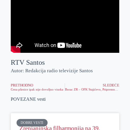
RTV Santos
Autor: Redakcija radio televizije Santos
PRETHODNO
SLEDEĆE
Cena pšenice ipak nije dovoljno visoka
Borac ZR – OFK Stajićevo, Pripremna fudbalska utakmica
POVEZANE vesti
DOBRE VESTI
Zrenjaninska filharmonija na 39.