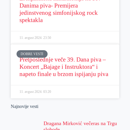
Danima piva- Premijera
jedinstvenog simfonijskog rock
spektakla
11. avgust 2024.
23:50
DOBRE VESTI
Pretposlednje veče 39. Dana piva –
Koncert „Bajage i Instruktora“ i
napeto finale u brzom ispijanju piva
11. avgust 2024.
03:20
Najnovije vesti
Dragana Mirković večeras na Trgu
slobode