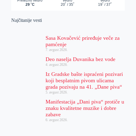
Najčitanije vesti
Sasa Kovačević priređuje veče za
pamćenje
7. avgust 2026.
Deo naselja Duvanika bez vode
4. avgust 2026.
Iz Gradske bašte ispraćeni pozivari
koji besplatnim pivom ulicama
grada pozivaju na 41. „Dane piva“
5. avgust 2026.
Manifestacija „Dani piva“ protiče u
znaku kvalitetne muzike i dobre
zabave
6. avgust 2026.