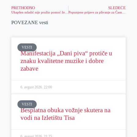
PRETHODNO
SLEDEĆE
Uhapšen mladić nije pružio pomoć ženi koju je udario kolima
Popunjene prijave za plivanje za Časni krst
POVEZANE vesti
VESTI
Manifestacija „Dani piva“ protiče u
znaku kvalitetne muzike i dobre
zabave
6. avgust 2026.
22:00
VESTI
Besplatna obuka vožnje skutera na
vodi na Izletištu Tisa
6. avgust 2026.
21:25