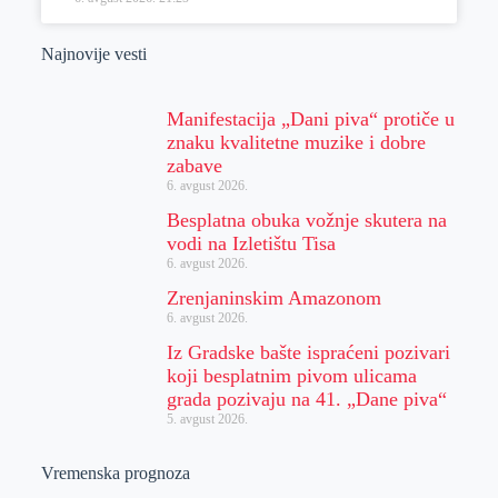
Najnovije vesti
Manifestacija „Dani piva“ protiče u
znaku kvalitetne muzike i dobre
zabave
6. avgust 2026.
Besplatna obuka vožnje skutera na
vodi na Izletištu Tisa
6. avgust 2026.
Zrenjaninskim Amazonom
6. avgust 2026.
Iz Gradske bašte ispraćeni pozivari
koji besplatnim pivom ulicama
grada pozivaju na 41. „Dane piva“
5. avgust 2026.
Vremenska prognoza