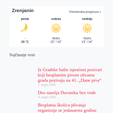
Najčitanije vesti
Iz Gradske bašte ispraćeni pozivari
koji besplatnim pivom ulicama
grada pozivaju na 41. „Dane piva“
5. avgust 2026.
Deo naselja Duvanika bez vode
4. avgust 2026.
Besplatna školica plivanja
organizuje se jedanaestu godinu