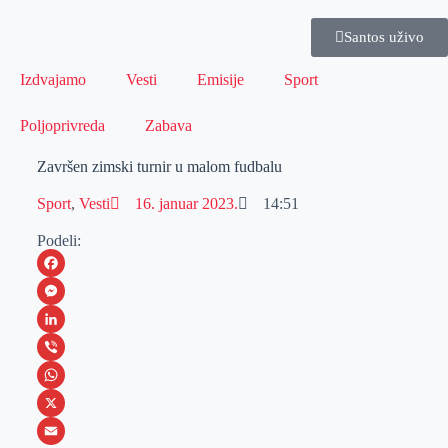
Santos uživo
Izdvajamo
Vesti
Emisije
Sport
Poljoprivreda
Zabava
Završen zimski turnir u malom fudbalu
Sport
,
Vesti
16. januar 2023.
14:51
Podeli:
F
a
M
c
e
L
e
s
i
V
b
s
n
i
W
o
e
k
b
h
X