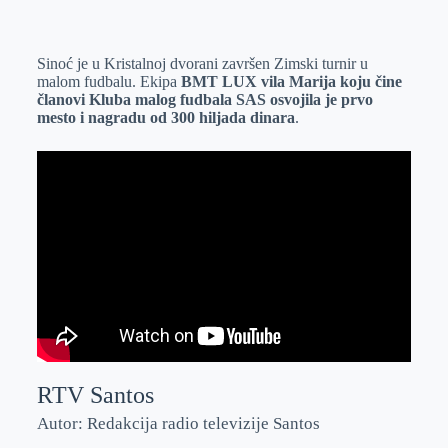
o
n
e
e
a
E
k
g
d
r
t
m
Sinoć je u Kristalnoj dvorani završen Zimski turnir u
e
I
s
a
malom fudbalu. Ekipa
BMT LUX vila Marija koju čine
r
n
A
i
članovi Kluba malog fudbala SAS osvojila je prvo
mesto i nagradu od 300 hiljada dinara
.
p
l
p
RTV Santos
Autor: Redakcija radio televizije Santos