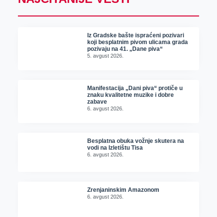
Iz Gradske bašte ispraćeni pozivari
koji besplatnim pivom ulicama grada
pozivaju na 41. „Dane piva“
5. avgust 2026.
Manifestacija „Dani piva“ protiče u
znaku kvalitetne muzike i dobre
zabave
6. avgust 2026.
Besplatna obuka vožnje skutera na
vodi na Izletištu Tisa
6. avgust 2026.
Zrenjaninskim Amazonom
6. avgust 2026.