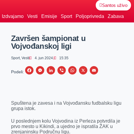
Santos uživo
Izdvajamo
Vesti
Emisije
Sport
Poljoprivreda
Zabava
Završen šampionat u
Vojvođanskoj ligi
Sport
,
Vesti
4. jun 2024.
15:35
F
M
L
V
W
X
E
Podeli:
a
e
i
i
h
m
c
s
n
b
a
a
e
s
k
e
t
i
Spuštena je zavesa i na Vojvođansku fudbalsku ligu
b
e
e
r
s
l
grupa istok.
o
n
d
A
o
g
I
p
U poslednjem kolu Vojvodina iz Perleza potvrdila je
prvo mesto u Kikindi, a ujedno je ispratila ŽAK u
k
e
n
p
zrenjaninsku Područnu ligu.