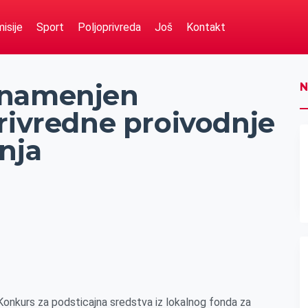
isije
Sport
Poljoprivreda
Još
Kontakt
 namenjen
N
rivredne proivodnje
nja
onkurs za podsticajna sredstva iz lokalnog fonda za