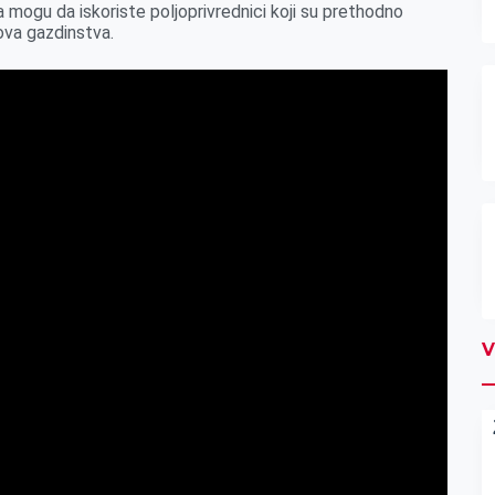
a mogu da iskoriste poljoprivrednici koji su prethodno
hova gazdinstva.
V