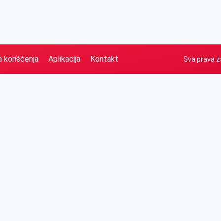
a korišćenja
Aplikacija
Kontakt
Sva prava z
Naslovna
Izdvajamo
FB
IG
YT
O nama
Vesti