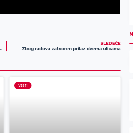
N
SLEDEĆE
ziv za dodelu pomoći za povratnike po osnovu sporazuma o readmisiji
Zbog radova zatvoren prilaz dvema ulicama
VESTI