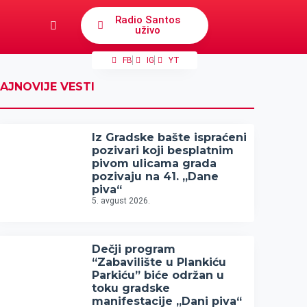
Radio Santos
uživo
FB
IG
YT
AJNOVIJE VESTI
Iz Gradske bašte ispraćeni
pozivari koji besplatnim
pivom ulicama grada
pozivaju na 41. „Dane
piva“
5. avgust 2026.
Dečji program
“Zabavilište u Plankiću
Parkiću” biće održan u
toku gradske
manifestacije „Dani piva“