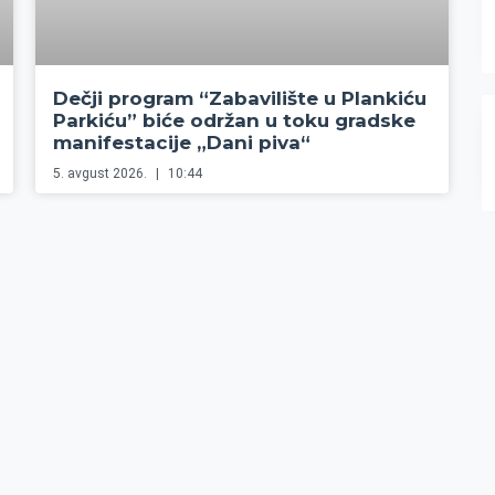
Dečji program “Zabavilište u Plankiću
Parkiću” biće održan u toku gradske
manifestacije „Dani piva“
5. avgust 2026.
10:44