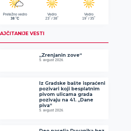
AJČITANIJE VESTI
„Zrenjanin zove“
5. avgust 2026.
Iz Gradske bašte ispraćeni
pozivari koji besplatnim
pivom ulicama grada
pozivaju na 41. „Dane
piva“
5. avgust 2026.
Deo naselja Duvanika bez