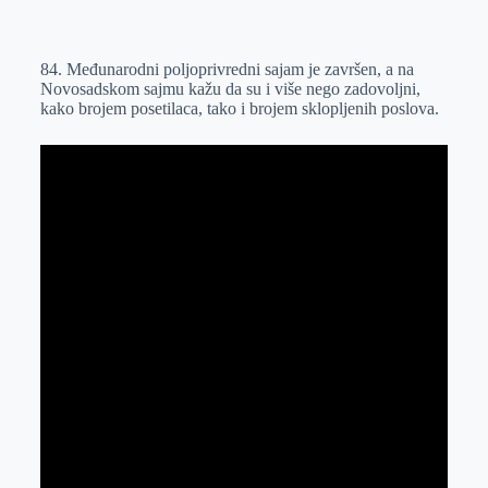
o
n
e
e
a
E
k
g
d
r
t
m
84. Međunarodni poljoprivredni sajam je završen, a na
e
I
s
a
Novosadskom sajmu kažu da su i više nego zadovoljni,
r
n
A
i
kako brojem posetilaca, tako i brojem sklopljenih poslova.
p
l
p