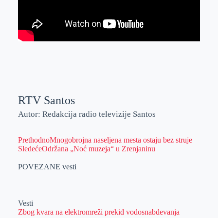
RTV Santos
Autor: Redakcija radio televizije Santos
Prethodno
Mnogobrojna naseljena mesta ostaju bez struje
Sledeće
Održana „Noć muzeja“ u Zrenjaninu
POVEZANE vesti
Vesti
Zbog kvara na elektromreži prekid vodosnabdevanja