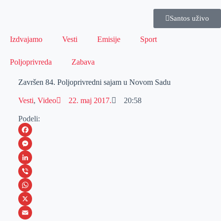
Santos uživo
Izdvajamo
Vesti
Emisije
Sport
Poljoprivreda
Zabava
Završen 84. Poljoprivredni sajam u Novom Sadu
Vesti
,
Video
22. maj 2017.
20:58
Podeli:
F
a
M
c
e
L
e
s
i
V
b
s
n
i
W
o
e
k
b
h
X