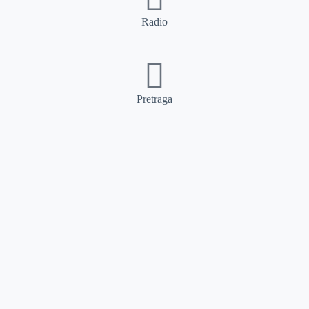
Radio
Pretraga
Pretraga
Kategorije
Ostalo
Naslovna
Izdvajamo