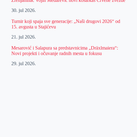
Zrenjaninac Vojin Medarević novi košarkaš Crvene zvezde
30. jul 2026.
Turnir koji spaja sve generacije: „Naši drugovi 2026“ od
15. avgusta u Stajićevu
21. jul 2026.
Mesarović i Salapura sa predstavnicima „Dräxlmaiera“:
Novi projekti i očuvanje radnih mesta u fokusu
29. jul 2026.