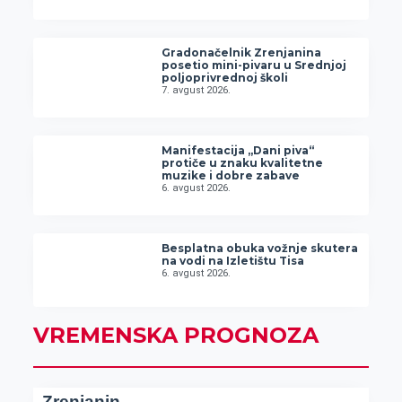
Gradonačelnik Zrenjanina
posetio mini-pivaru u Srednjoj
poljoprivrednoj školi
7. avgust 2026.
Manifestacija „Dani piva“
protiče u znaku kvalitetne
muzike i dobre zabave
6. avgust 2026.
Besplatna obuka vožnje skutera
na vodi na Izletištu Tisa
6. avgust 2026.
VREMENSKA PROGNOZA