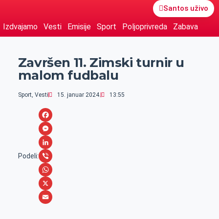
Santos uživo
Izdvajamo
Vesti
Emisije
Sport
Poljoprivreda
Zabava
Završen 11. Zimski turnir u
malom fudbalu
Sport
,
Vesti
15. januar 2024.
13:55
F
a
M
c
e
L
Podeli:
e
s
i
V
b
s
n
i
W
o
e
k
b
h
X
o
n
e
e
a
E