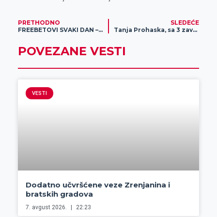
PRETHODNO
SLEDEĆE
FREEBETOVI SVAKI DAN – DRON ZA NAJBOLJEG! Učestvuj i ti u zimskom letu Aviatorom!
Tanja Prohaska, sa 3 završena fakulteta, uspešno proizvodi sa porodicom mleko u Orlovatu
POVEZANE VESTI
VESTI
Dodatno učvršćene veze Zrenjanina i
bratskih gradova
7. avgust 2026.
22:23