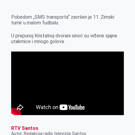
k
g
d
r
t
m
e
I
s
a
Pobedom „SMS transporta“ završen je 11. Zimski
r
n
A
i
turnir u malom fudbalu.
p
l
U prepunoj Kristalnoj dvorani sinoć su viđene sjajne
p
utakmice i mnogo golova.
RTV Santos
Autor: Redakcija radio televizije Santos