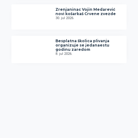
Zrenjaninac Vojin Medarević
novi košarkaš Crvene zvezde
30. jul 2026.
Besplatna školica plivanja
organizuje se jedanaestu
godinu zaredom
8. jul 2026.