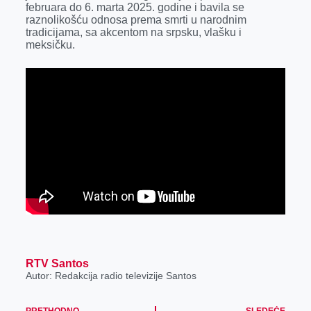
februara do 6. marta 2025. godine i bavila se
r
raznolikošću odnosa prema smrti u narodnim
tradicijama, sa akcentom na srpsku, vlašku i
meksičku.
RTV Santos
Autor: Redakcija radio televizije Santos
PRETHODNO
SLEDEĆE