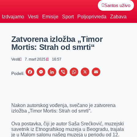
Santos uživo
Izdvajamo
Vesti
Emisije
Sport
Poljoprivreda
Zabava
Zatvorena izložba „Timor
Mortis: Strah od smrti“
Vesti
7. mart 2025.
16:57
F
M
L
V
W
X
E
Podeli:
a
e
i
i
h
m
c
s
n
b
a
a
e
s
k
e
t
i
Nakon autorskog vođenja, svečano je zatvorena
b
e
e
r
s
l
izložba „Timor Mortis: Strah od smrti“.
o
n
d
A
o
g
I
p
Ova postavka, čiji je autor Saša Srećković, muzejski
savetnik iz Etnografskog muzeja u Beogradu, trajala
k
e
n
p
je u Malom salonu našeg muzeja u periodu od 12.