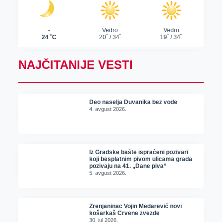
NAJČITANIJE VESTI
Deo naselja Duvanika bez vode
4. avgust 2026.
Iz Gradske bašte ispraćeni pozivari
koji besplatnim pivom ulicama grada
pozivaju na 41. „Dane piva“
5. avgust 2026.
Zrenjaninac Vojin Medarević novi
košarkaš Crvene zvezde
30. jul 2026.