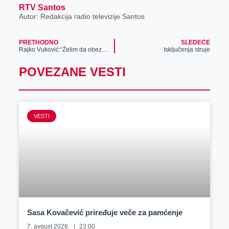
RTV Santos
Autor: Redakcija radio televizije Santos
PRETHODNO
SLEDEĆE
Rajko Vuković:“Želim da obezbedim penziju do tridesete“
Isključenja struje
POVEZANE VESTI
VESTI
Sasa Kovačević priređuje veče za pamćenje
7. avgust 2026.
23:00