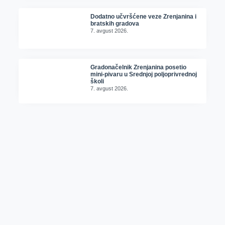
Dodatno učvršćene veze Zrenjanina i
bratskih gradova
7. avgust 2026.
Gradonačelnik Zrenjanina posetio
mini-pivaru u Srednjoj poljoprivrednoj
školi
7. avgust 2026.