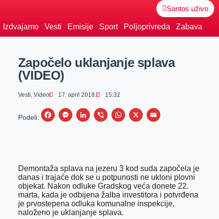
Santos uživo
Izdvajamo
Vesti
Emisije
Sport
Poljoprivreda
Zabava
Započelo uklanjanje splava
(VIDEO)
Vesti
,
Video
17. april 2018.
15:32
F
M
L
V
W
X
E
Podeli:
a
e
i
i
h
m
c
s
n
b
a
a
e
s
k
e
t
i
Demontaža splava na jezeru 3 kod suda započela je
b
e
e
r
s
l
danas i trajaće dok se u potpunosti ne ukloni plovni
o
n
d
A
objekat. Nakon odluke Gradskog veća donete 22.
marta, kada je odbijena žalba investitora i potvrđena
o
g
I
p
je prvostepena odluka komunalne inspekcije,
k
e
n
p
naloženo je uklanjanje splava.