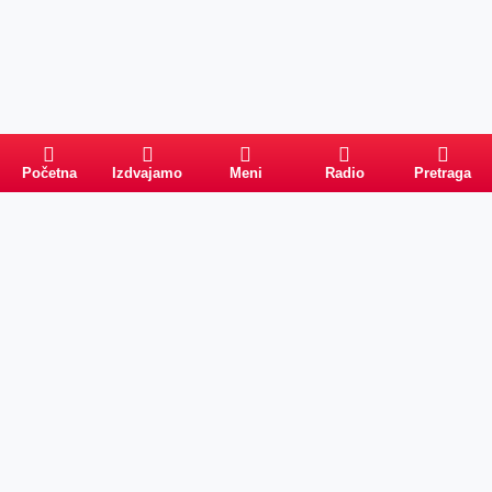
Početna
Izdvajamo
Meni
Radio
Pretraga
PRETRAGA
Kategorije
Ostalo
Naslovna
Izdvajamo