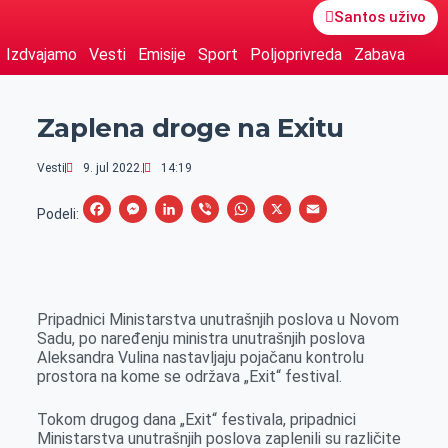
Santos uživo
Izdvajamo
Vesti
Emisije
Sport
Poljoprivreda
Zabava
Zaplena droge na Exitu
Vesti
9. jul 2022.
14:19
F
M
L
V
W
X
E
Podeli:
a
e
i
i
h
m
c
s
n
b
a
a
e
s
k
e
t
i
Pripadnici Ministarstva unutrašnjih poslova u Novom
b
e
e
r
s
l
Sadu, po naređenju ministra unutrašnjih poslova
o
n
d
A
Aleksandra Vulina nastavljaju pojačanu kontrolu
prostora na kome se održava „Exit“ festival.
o
g
I
p
k
e
n
p
Tokom drugog dana „Exit“ festivala, pripadnici
r
Ministarstva unutrašnjih poslova zaplenili su različite