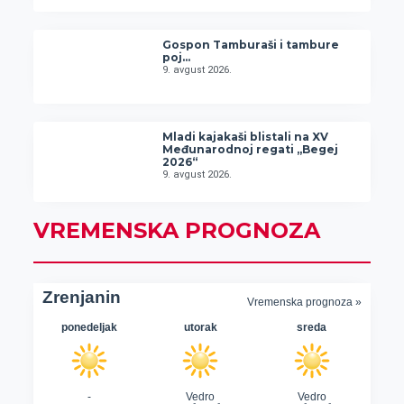
Gospon Tamburaši i tambure
poj…
9. avgust 2026.
Mladi kajakaši blistali na XV
Međunarodnoj regati „Begej
2026“
9. avgust 2026.
VREMENSKA PROGNOZA