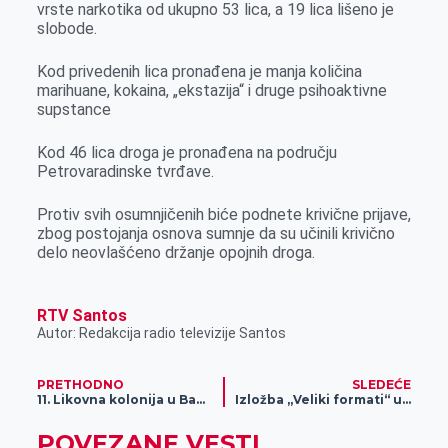
vrste narkotika od ukupno 53 lica, a 19 lica lišeno je
slobode.
Kod privedenih lica pronađena je manja količina
marihuane, kokaina, „ekstazija“ i druge psihoaktivne
supstance
Kod 46 lica droga je pronađena na području
Petrovaradinske tvrđave.
Protiv svih osumnjičenih biće podnete krivične prijave,
zbog postojanja osnova sumnje da su učinili krivično
delo neovlašćeno držanje opojnih droga.
RTV Santos
Autor: Redakcija radio televizije Santos
PRETHODNO
SLEDEĆE
11. Likovna kolonija u Banatskom Dvoru
Izložba „Veliki formati“ u Savremenoj galeriji
POVEZANE VESTI