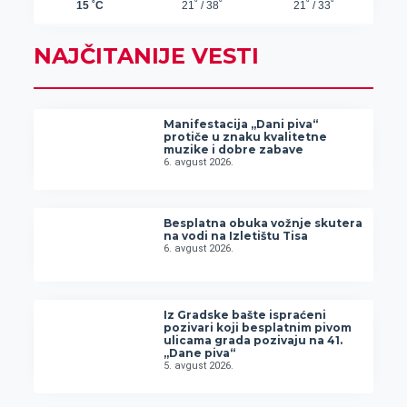
NAJČITANIJE VESTI
Manifestacija „Dani piva“
protiče u znaku kvalitetne
muzike i dobre zabave
6. avgust 2026.
Besplatna obuka vožnje skutera
na vodi na Izletištu Tisa
6. avgust 2026.
Iz Gradske bašte ispraćeni
pozivari koji besplatnim pivom
ulicama grada pozivaju na 41.
„Dane piva“
5. avgust 2026.