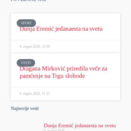
SPORT
Dunja Eremić jedanaesta na svetu
9. avgust 2026.
13:58
VESTI
Dragana Mirković priredila veče za
pamćenje na Trgu slobode
9. avgust 2026.
11:33
Najnovije vesti
Dunja Eremić jedanaesta na svetu
9. avgust 2026.