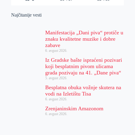
Najčitanije vesti
Manifestacija „Dani piva“ protiče u
znaku kvalitetne muzike i dobre
zabave
6. avgust 2026.
Iz Gradske bašte ispraćeni pozivari
koji besplatnim pivom ulicama
grada pozivaju na 41. „Dane piva“
5. avgust 2026.
Besplatna obuka vožnje skutera na
vodi na Izletištu Tisa
6. avgust 2026.
Zrenjaninskim Amazonom
6. avgust 2026.