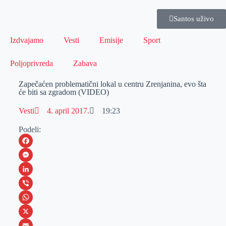
Santos uživo
Izdvajamo
Vesti
Emisije
Sport
Poljoprivreda
Zabava
Zapečaćen problematični lokal u centru Zrenjanina, evo šta
će biti sa zgradom (VIDEO)
Vesti
4. april 2017.
19:23
Podeli:
F
a
M
c
e
L
e
s
i
V
b
s
n
i
W
o
e
k
b
h
X