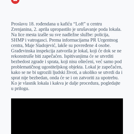
o
n
e
e
a
E
k
g
d
r
t
m
Proslavu 18. rođendana u kafiću “Loft” u centru
e
I
s
a
Zrenjanina, 2. aprila upropastilo je urušavanje poda lokala.
r
n
A
i
Na lice mesta izašle su sve nadležne službe: policija,
SHMP i vatrogasci. Prema informacijama PR Urgentnog
p
l
centra, Maje Sladojević, lakše su povređene 4 osobe.
p
Građevinska inspekcija zatvorila je lokal, koji će dok se ne
rekonstruiše biti zapečaćen. Ispitivanjima će se utvrditi
bezbedost zgrade i sprata, koji nisu oštećeni, već samo pod
problematičnog ugostiteljskog objekta. Lokal je zapečaćen,
kako se ne bi ugrozili ljudski životi, a ukoliko se utvrdi da i
sprat nije bezbedan, onda će se i on zatvoriti za upotrebu.
Ko je vlasnik lokala i kakva je dalje procedura, pogledajte
u prilogu.