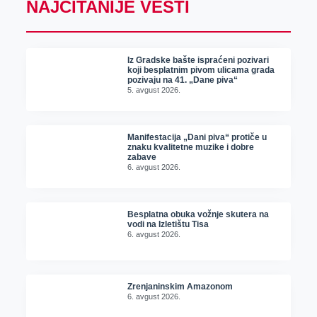
NAJČITANIJE VESTI
Iz Gradske bašte ispraćeni pozivari
koji besplatnim pivom ulicama grada
pozivaju na 41. „Dane piva“
5. avgust 2026.
Manifestacija „Dani piva“ protiče u
znaku kvalitetne muzike i dobre
zabave
6. avgust 2026.
Besplatna obuka vožnje skutera na
vodi na Izletištu Tisa
6. avgust 2026.
Zrenjaninskim Amazonom
6. avgust 2026.