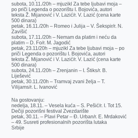
subota, 10.11./20h – mjuzikl Za tebe ljubavi moja –
po priči Legenda o pozorištu I. Bojovića, autori
teksta Ž. Mijanović i V. Lazić/r. V. Lazić (cena karte
500 dinara)
petak, 16.11./20h – Romeo i Julija – V. Šekspir/r. N.
Zavišić
subota, 17.11./20h – Nemam da platim i neću da
platim – D. Fo/r. M. Jagodić
petak, 23.11/20h – mjuzikl Za tebe ljubavi moja – po
priči Legenda o pozorištu I. Bojovića, autori
teksta Ž. Mijanović i V. Lazić/r. V. Lazić (cena karte
500 dinara)
subota, 24.11./20h – Zrenjanin – I. Štiks/r. B.
Liješević
petak, 30.11./20h – Tramvaj zvani želja – T.
Vilijams/r. L. Ivanović
Na gostovanju:
nedelja, 18.11. – Vesela kuća – S. Pešić/r. I. Tot 15.
Dečiji pozorišni festival Zvezdarište
petak, 30.11. – Plavi Petar – Đ. Urban/r. E. Mrdaković
– 49. Susreti profesionalnih pozorišta lutaka
Srbije