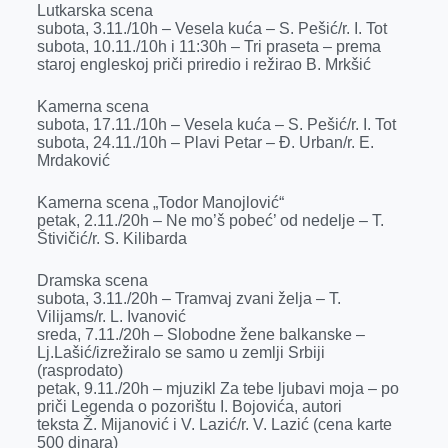
Lutkarska scena
r
subota, 3.11./10h – Vesela kuća – S. Pešić/r. I. Tot
subota, 10.11./10h i 11:30h – Tri praseta – prema
staroj engleskoj priči priredio i režirao B. Mrkšić
Kamerna scena
subota, 17.11./10h – Vesela kuća – S. Pešić/r. I. Tot
subota, 24.11./10h – Plavi Petar – Đ. Urban/r. E.
Mrdaković
Kamerna scena „Todor Manojlović“
petak, 2.11./20h – Ne mo’š pobeć’ od nedelje – T.
Štivičić/r. S. Kilibarda
Dramska scena
subota, 3.11./20h – Tramvaj zvani želja – T.
Vilijams/r. L. Ivanović
sreda, 7.11./20h – Slobodne žene balkanske –
Lj.Lašić/izrežiralo se samo u zemlji Srbiji
(rasprodato)
petak, 9.11./20h – mjuzikl Za tebe ljubavi moja – po
priči Legenda o pozorištu I. Bojovića, autori
teksta Ž. Mijanović i V. Lazić/r. V. Lazić (cena karte
500 dinara)