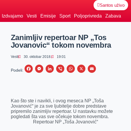
Santos uživo
Izdvajamo
Vesti
Emisije
Sport
Poljoprivreda
Zabava
Zanimljiv repertoar NP „Tos
Jovanovic“ tokom novembra
Vesti
30. oktobar 2018.
19:01
F
M
L
V
W
X
E
Podeli:
a
e
i
i
h
m
c
s
n
b
a
a
e
s
k
e
t
i
Kao što ste i navikli, i ovog meseca NP „Toša
b
e
e
r
s
l
Jovanović“ je za sve ljubitelje dobre predstave
o
n
d
A
pripremilo zanimljiv repertoar. U nastavku možete
pogledati šta vas sve očekuje tokom novembra.
o
g
I
p
Repertoar NP „Toša Jovanović“
k
e
n
p