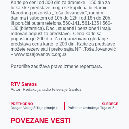
Karte po ceni od 300 din za dramske i 150 din za
lutkarske predstave mogu se kupiti na biletarnici
Narodnog pozorišta „Toša Jovanović“, radnim
danima i subotom od 10h do 12h i od 18h do 20h,
ili poručiti putem telefona 560-141, 561-135 i 560-
136 (biletarnica). Đaci, studenti i penzioneri imaju
redovan popust za predstave. Cena karte sa
popustom je 200 din. Za organizovano gledanje
predstava cena karte je 200 din. Karte za predstave
možete rezervisati i preko sajta NP „Toša Jovanović“
– www.tosajovanovic.org.rs
Pozorište zadržava pravo izmene repertoara.
RTV Santos
Autor: Redakcija radio televizije Santos
PRETHODNO
SLEDEĆE
Dragan Varagić:“Nije pitanje kako nešto da uradimo,već šta želimo da postignemo“
Počela rekostrukcija Trga dr Zorana Đinđića (VIDEO)
POVEZANE VESTI