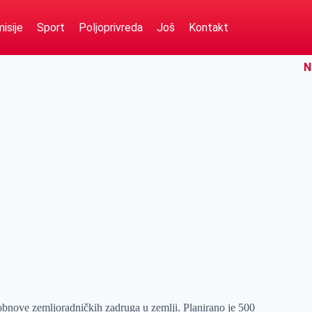
isije
Sport
Poljoprivreda
Još
Kontakt
N
bnove zemljoradničkih zadruga u zemlji. Planirano je 500