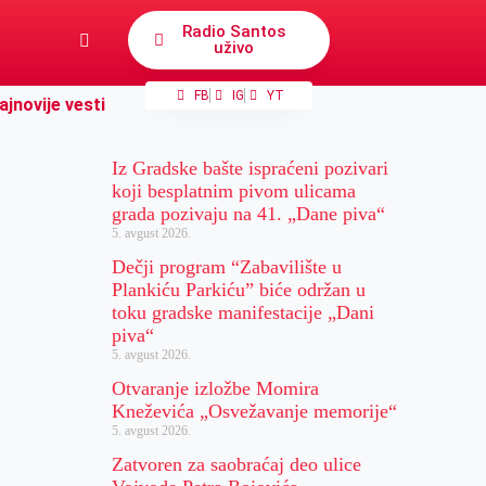
Radio Santos
uživo
FB
IG
YT
ajnovije vesti
Iz Gradske bašte ispraćeni pozivari
koji besplatnim pivom ulicama
grada pozivaju na 41. „Dane piva“
5. avgust 2026.
Dečji program “Zabavilište u
Plankiću Parkiću” biće održan u
toku gradske manifestacije „Dani
piva“
5. avgust 2026.
Otvaranje izložbe Momira
Kneževića „Osvežavanje memorije“
5. avgust 2026.
Zatvoren za saobraćaj deo ulice