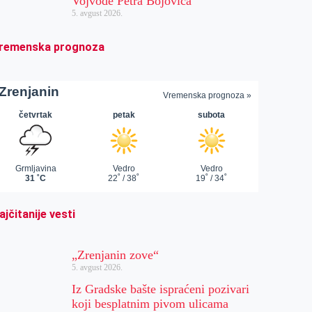
Vojvode Petra Bojovića
5. avgust 2026.
remenska prognoza
ajčitanije vesti
„Zrenjanin zove“
5. avgust 2026.
Iz Gradske bašte ispraćeni pozivari
koji besplatnim pivom ulicama