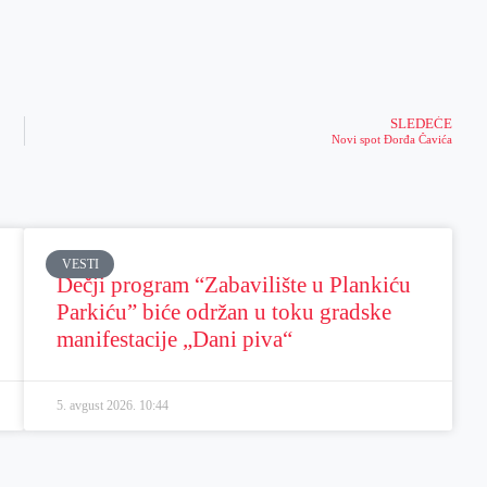
SLEDEĆE
Novi spot Đorđa Čavića
VESTI
Dečji program “Zabavilište u Plankiću
Parkiću” biće održan u toku gradske
manifestacije „Dani piva“
5. avgust 2026.
10:44