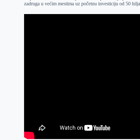
zadruga u većim mestima uz početnu investiciju od 50 hilja
r
n
A
i
p
l
p