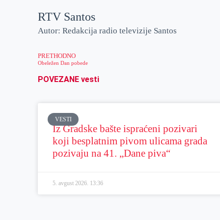
RTV Santos
Autor: Redakcija radio televizije Santos
PRETHODNO
Obeležen Dan pobede
POVEZANE vesti
VESTI
Iz Gradske bašte ispraćeni pozivari
koji besplatnim pivom ulicama grada
pozivaju na 41. „Dane piva“
5. avgust 2026.
13:36