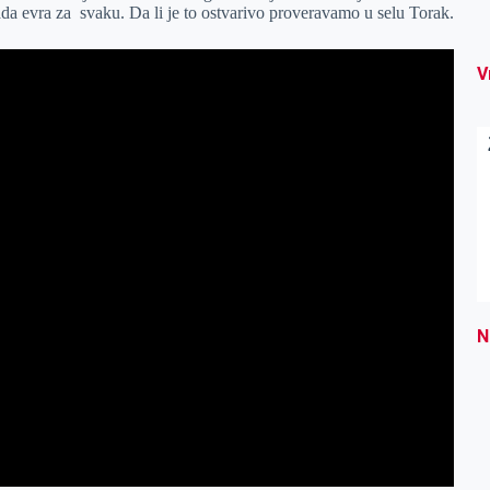
da evra za svaku. Da li je to ostvarivo proveravamo u selu Torak.
V
N