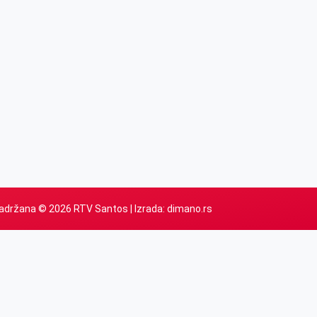
adržana © 2026 RTV Santos | Izrada:
dimano.rs