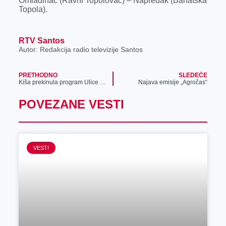
Omladinac (Ravni Topolovac) – Napredak (Banatska
Topola).
RTV Santos
Autor: Redakcija radio televizije Santos
PRETHODNO
SLEDEĆE
Kiša prekinula program Ulice zanatskog piva, pivari se nadaju lepom vremenu i dobroj atmosferi
Najava emisije „Agročas“
POVEZANE VESTI
VESTI