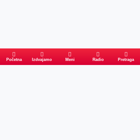
Početna
Izdvajamo
Meni
Radio
Pretraga
Pretraga
Kategorije
Ostalo
Naslovna