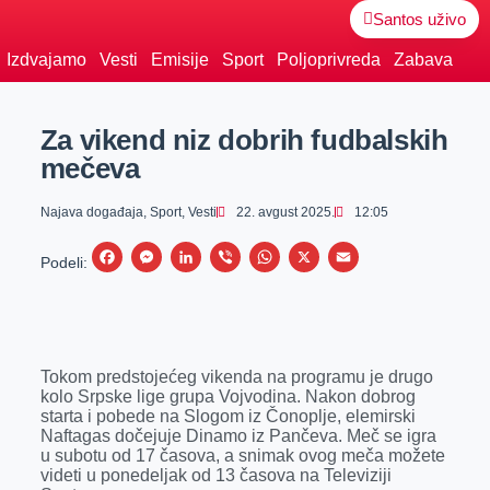
Santos uživo
Izdvajamo
Vesti
Emisije
Sport
Poljoprivreda
Zabava
Za vikend niz dobrih fudbalskih
mečeva
Najava događaja
,
Sport
,
Vesti
22. avgust 2025.
12:05
F
M
L
V
W
X
E
Podeli:
a
e
i
i
h
m
c
s
n
b
a
a
e
s
k
e
t
i
Tokom predstojećeg vikenda na programu je drugo
b
e
e
r
s
l
kolo Srpske lige grupa Vojvodina. Nakon dobrog
o
n
d
A
starta i pobede na Slogom iz Čonoplje, elemirski
Naftagas dočejuje Dinamo iz Pančeva. Meč se igra
o
g
I
p
u subotu od 17 časova, a snimak ovog meča možete
k
e
n
p
videti u ponedeljak od 13 časova na Televiziji