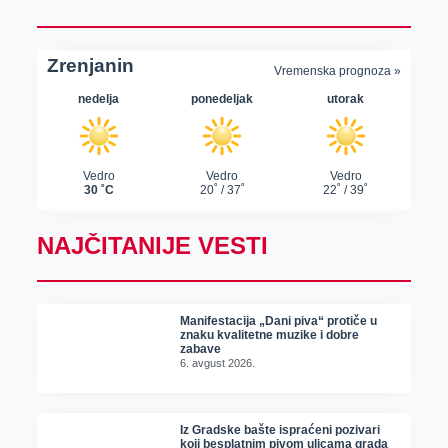
NAJČITANIJE VESTI
Manifestacija „Dani piva“ protiče u
znaku kvalitetne muzike i dobre
zabave
6. avgust 2026.
Iz Gradske bašte ispraćeni pozivari
koji besplatnim pivom ulicama grada