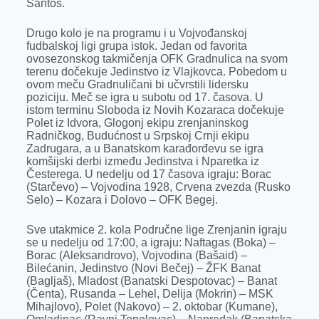
Santos.
r
Drugo kolo je na programu i u Vojvođanskoj
fudbalskoj ligi grupa istok. Jedan od favorita
ovosezonskog takmičenja OFK Gradnulica na svom
terenu dočekuje Jedinstvo iz Vlajkovca. Pobedom u
ovom meču Gradnuličani bi učvrstili lidersku
poziciju. Meč se igra u subotu od 17. časova. U
istom terminu Sloboda iz Novih Kozaraca dočekuje
Polet iz Idvora, Glogonj ekipu zrenjaninskog
Radničkog, Budućnost u Srpskoj Crnji ekipu
Zadrugara, a u Banatskom karađorđevu se igra
komšijski derbi između Jedinstva i Nparetka iz
Česterega. U nedelju od 17 časova igraju: Borac
(Starčevo) – Vojvodina 1928, Crvena zvezda (Rusko
Selo) – Kozara i Dolovo – OFK Begej.
Sve utakmice 2. kola Područne lige Zrenjanin igraju
se u nedelju od 17:00, a igraju: Naftagas (Boka) –
Borac (Aleksandrovo), Vojvodina (Bašaid) –
Bilećanin, Jedinstvo (Novi Bečej) – ŽFK Banat
(Bagljaš), Mladost (Banatski Despotovac) – Banat
(Čenta), Rusanda – Lehel, Delija (Mokrin) – MSK
Mihajlovo), Polet (Nakovo) – 2. oktobar (Kumane),