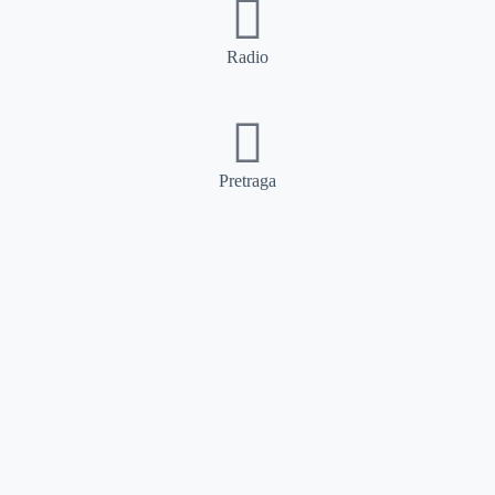
Radio
Pretraga
Pretraga
Kategorije
Ostalo
Naslovna