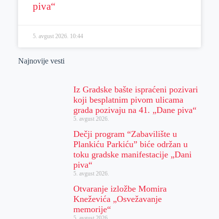
piva“
5. avgust 2026.
10:44
Najnovije vesti
Iz Gradske bašte ispraćeni pozivari
koji besplatnim pivom ulicama
grada pozivaju na 41. „Dane piva“
5. avgust 2026.
Dečji program “Zabavilište u
Plankiću Parkiću” biće održan u
toku gradske manifestacije „Dani
piva“
5. avgust 2026.
Otvaranje izložbe Momira
Kneževića „Osvežavanje
memorije“
5. avgust 2026.