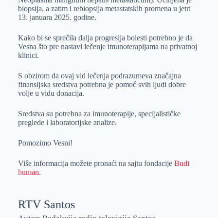
biopsija, a zatim i rebiopsija metastatskih promena u jetri
13. januara 2025. godine.
Kako bi se sprečila dalja progresija bolesti potrebno je da
Vesna što pre nastavi lečenje imunoterapijama na privatnoj
klinici.
S obzirom da ovaj vid lečenja podrazumeva značajna
finansijska sredstva potrebna je pomoć svih ljudi dobre
volje u vidu donacija.
Sredstva su potrebna za imunoterapije, specijalističke
preglede i laboratorijske analize.
Pomozimo Vesni!
Više informacija možete pronaći na sajtu fondacije
Budi
human
.
RTV Santos