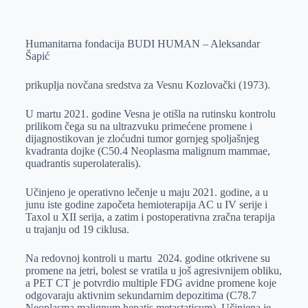
o
n
e
e
a
E
k
g
d
r
t
m
Humanitarna fondacija BUDI HUMAN – Aleksandar
e
I
s
a
Šapić
r
n
A
i
p
l
prikuplja novčana sredstva za Vesnu Kozlovački (1973).
p
U martu 2021. godine Vesna je otišla na rutinsku kontrolu
prilikom čega su na ultrazvuku primećene promene i
dijagnostikovan je zloćudni tumor gornjeg spoljašnjeg
kvadranta dojke (C50.4 Neoplasma malignum mammae,
quadrantis superolateralis).
Učinjeno je operativno lečenje u maju 2021. godine, a u
junu iste godine započeta hemioterapija AC u IV serije i
Taxol u XII serija, a zatim i postoperativna zračna terapija
u trajanju od 19 ciklusa.
Na redovnoj kontroli u martu 2024. godine otkrivene su
promene na jetri, bolest se vratila u još agresivnijem obliku,
a PET CT je potvrdio multiple FDG avidne promene koje
odgovaraju aktivnim sekundarnim depozitima (C78.7
Neoplasma malignum hepatis metastaticum). Učinjena je