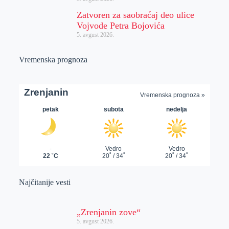
Zatvoren za saobraćaj deo ulice
Vojvode Petra Bojovića
5. avgust 2026.
Vremenska prognoza
Najčitanije vesti
„Zrenjanin zove“
5. avgust 2026.