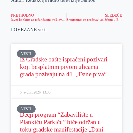
Autor: Redakcija radio televizije Santos
PRETHODNO
SLEDEĆE
Javni konkurs za refundaciju troškova kotizacije za učešće na domaćim sajmovima/bazarima u 2025. godini
Zrenjaninci će predstavljati Srbiju u Berlinu!
POVEZANE vesti
VESTI
Iz Gradske bašte ispraćeni pozivari
koji besplatnim pivom ulicama
grada pozivaju na 41. „Dane piva“
5. avgust 2026.
13:36
VESTI
Dečji program “Zabavilište u
Plankiću Parkiću” biće održan u
toku gradske manifestacije „Dani