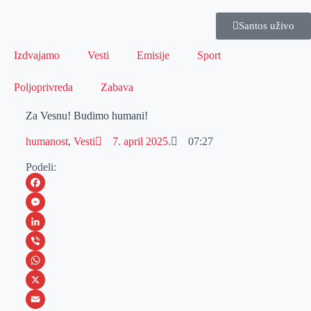
Santos uživo
Izdvajamo
Vesti
Emisije
Sport
Poljoprivreda
Zabava
Za Vesnu! Budimo humani!
humanost
,
Vesti
7. april 2025.
07:27
Podeli:
F
a
M
c
e
L
e
s
i
V
b
s
n
i
W
o
e
k
b
h
X