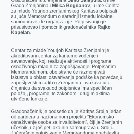
Gradonačelnik Zrenjanina
Simo Salapura
, u ime
b
e
e
r
s
l
Grada Zrenjanina i
Milica Bogdanov
, u ime Centra
o
n
d
A
za mlade Yourjob zrenjaninskog Karitasa potpisali
su juče Memorandum o saradnji između lokalne
o
g
I
p
samouprave i te organizacije. Potpisivanju je
k
e
n
p
prisustvovao i pomoćnik gradonačelnika
Rajko
Kapelan
.
r
Centar za mlade Yourjob Karitasa Zrenjanin je
akreditovani centar za karijerno vođenje i
savetovanje, koji realizuje aktivnosti i programe
osnaživanja mladih za zapošljavanje. Potpisanim
Memorandumom, obe strane će razmenjivati
iskustva u oblasti ostvarivanja podrške ka povećanju
zapošljivosti mladih u Zrenjaninu, uvažavajući
činjenicu da svaka od potpisnica ima specifičan
položaj, programe, te zakonom i drugim aktima
utvrđene funkcije.
Gradonačelnik je podsetio da je Karitas Srbija jedan
od partnera u nacionalnom projektu “Ekonomsko
osnaživanje osoba sa invaliditetom”, čiji je Zrenjanin
učesnik, uz još pet lokalnih samouprava u Srbiji.
Jučerašnje potpisivanje Memoranduma predstavlja