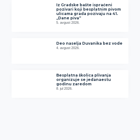
Iz Gradske bašte ispraćeni
pozivari koji besplatnim pivom
ulicama grada pozivaju na 41.
„Dane piva“
5. avgust 2026.
Deo naselja Duvanika bez vode
4. avgust 2026.
Besplatna školica plivanja
organizuje se jedanaestu
godinu zaredom
8. jul 2026.