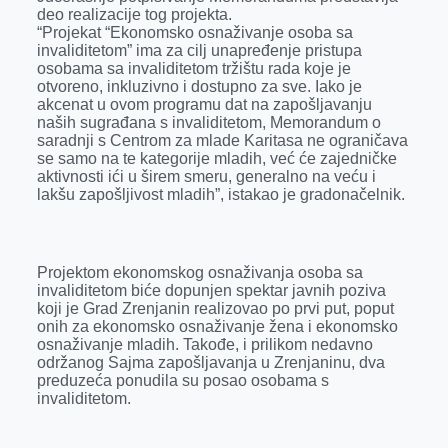
deo realizacije tog projekta.
“Projekat “Ekonomsko osnaživanje osoba sa
invaliditetom” ima za cilj unapređenje pristupa
osobama sa invaliditetom tržištu rada koje je
otvoreno, inkluzivno i dostupno za sve. Iako je
akcenat u ovom programu dat na zapošljavanju
naših sugrađana s invaliditetom, Memorandum o
saradnji s Centrom za mlade Karitasa ne ograničava
se samo na te kategorije mladih, već će zajedničke
aktivnosti ići u širem smeru, generalno na veću i
lakšu zapošljivost mladih”, istakao je gradonačelnik.
Projektom ekonomskog osnaživanja osoba sa
invaliditetom biće dopunjen spektar javnih poziva
koji je Grad Zrenjanin realizovao po prvi put, poput
onih za ekonomsko osnaživanje žena i ekonomsko
osnaživanje mladih. Takođe, i prilikom nedavno
održanog Sajma zapošljavanja u Zrenjaninu, dva
preduzeća ponudila su posao osobama s
invaliditetom.