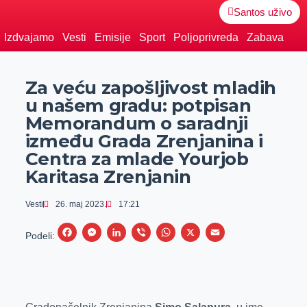
Santos uživo
Izdvajamo
Vesti
Emisije
Sport
Poljoprivreda
Zabava
Za veću zapošljivost mladih
u našem gradu: potpisan
Memorandum o saradnji
između Grada Zrenjanina i
Centra za mlade Yourjob
Karitasa Zrenjanin
Vesti
26. maj 2023.
17:21
F
M
L
V
W
X
E
Podeli:
a
e
i
i
h
m
c
s
n
b
a
a
e
s
k
e
t
i