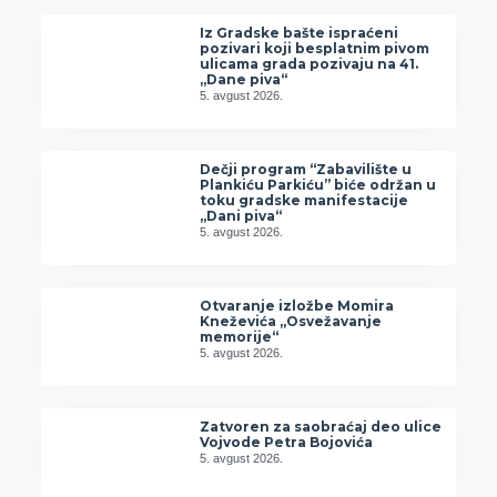
Iz Gradske bašte ispraćeni
pozivari koji besplatnim pivom
ulicama grada pozivaju na 41.
„Dane piva“
5. avgust 2026.
Dečji program “Zabavilište u
Plankiću Parkiću” biće održan u
toku gradske manifestacije
„Dani piva“
5. avgust 2026.
Otvaranje izložbe Momira
Kneževića „Osvežavanje
memorije“
5. avgust 2026.
Zatvoren za saobraćaj deo ulice
Vojvode Petra Bojovića
5. avgust 2026.