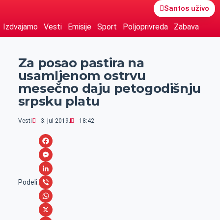
Santos uživo
Izdvajamo
Vesti
Emisije
Sport
Poljoprivreda
Zabava
Za posao pastira na
usamljenom ostrvu
mesečno daju petogodišnju
srpsku platu
Vesti
3. jul 2019.
18:42
F
a
M
c
e
L
Podeli:
e
s
i
V
b
s
n
i
W