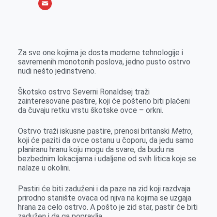
o
e
k
b
h
X
o
n
e
e
a
E
k
g
d
r
t
m
e
I
s
a
Za sve one kojima je dosta moderne tehnologije i
r
n
A
i
savremenih monotonih poslova, jedno pusto ostrvo
nudi nešto jedinstveno.
p
l
p
Škotsko ostrvo Severni Ronaldsej traži
zainteresovane pastire, koji će pošteno biti plaćeni
da čuvaju retku vrstu škotske ovce – orkni.
Ostrvo traži iskusne pastire, prenosi britanski
Metro
,
koji će paziti da ovce ostanu u čoporu, da jedu samo
planiranu hranu koju mogu da svare, da budu na
bezbednim lokacijama i udaljene od svih litica koje se
nalaze u okolini.
Pastiri će biti zaduženi i da paze na zid koji razdvaja
prirodno stanište ovaca od njiva na kojima se uzgaja
hrana za celo ostrvo. A pošto je zid star, pastir će biti
zadužen i da ga popravlja.