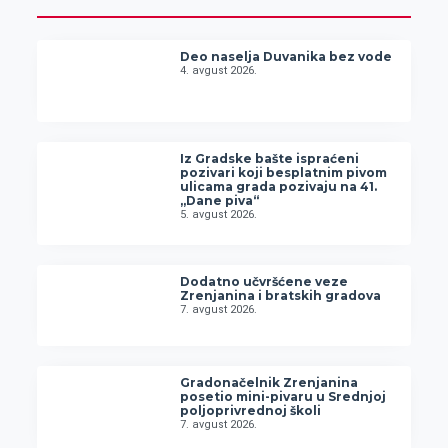
Deo naselja Duvanika bez vode
4. avgust 2026.
Iz Gradske bašte ispraćeni
pozivari koji besplatnim pivom
ulicama grada pozivaju na 41.
„Dane piva“
5. avgust 2026.
Dodatno učvršćene veze
Zrenjanina i bratskih gradova
7. avgust 2026.
Gradonačelnik Zrenjanina
posetio mini-pivaru u Srednjoj
poljoprivrednoj školi
7. avgust 2026.