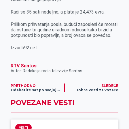
Radi se 35 sati nedeljno, a plata je 24,473 evra.
Prilikom prihvatanja posla, budući zaposleni će morati
da ostane tri godine u radnom odnosu kako bi zid u
potpunosti bio popravljn, a broj ovaca se povećao.
Izvor:b92.net
RTV Santos
Autor: Redakcija radio televizije Santos
PRETHODNO
SLEDEĆE
Odaberite sat po svojoj meri u Zlatari Ormai
Dobre vesti za vozače
POVEZANE VESTI
VESTI