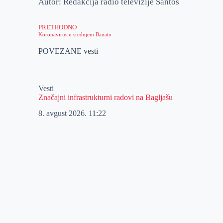
Autor: Redakcija radio televizije Santos
PRETHODNO
Koronavirus u srednjem Banatu
POVEZANE vesti
Vesti
Značajni infrastrukturni radovi na Bagljašu
8. avgust 2026.
11:22