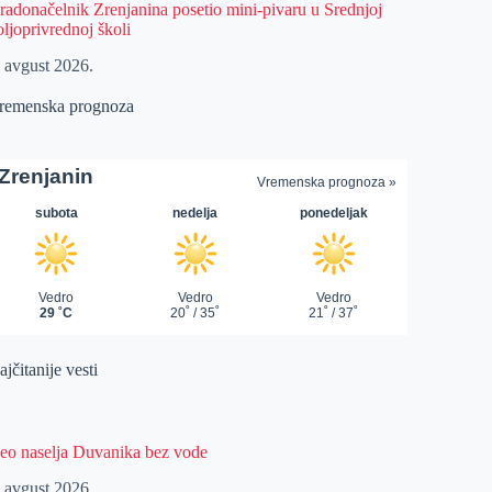
radonačelnik Zrenjanina posetio mini-pivaru u Srednjoj
oljoprivrednoj školi
. avgust 2026.
remenska prognoza
jčitanije vesti
eo naselja Duvanika bez vode
. avgust 2026.