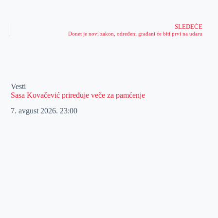
SLEDEĆE
Donet je novi zakon, određeni građani će biti prvi na udaru
Vesti
Sasa Kovačević priređuje veče za pamćenje
7. avgust 2026.
23:00