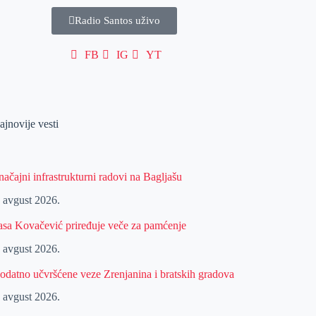
Radio Santos uživo
FB
IG
YT
ajnovije vesti
načajni infrastrukturni radovi na Bagljašu
. avgust 2026.
asa Kovačević priređuje veče za pamćenje
. avgust 2026.
odatno učvršćene veze Zrenjanina i bratskih gradova
. avgust 2026.