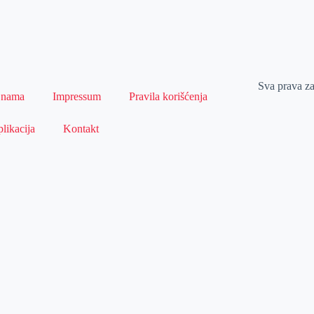
Sva prava z
 nama
Impressum
Pravila korišćenja
likacija
Kontakt
Naslovna