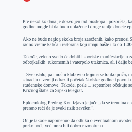
o
n
e
e
a
E
k
g
d
r
t
m
Pre nekoliko dana je dozvoljen rad bioskopa i pozorišta, 
e
I
s
a
godine mogle bi da budu ublažene i druge ranije donete e
r
n
A
i
p
l
Ako ne bude naglog skoka broja zaraženih, kako prenosi S
radno vreme kafića i restorana koji imaju bašte i to do 1.00
p
Takođe, zeleno svetlo će dobiti i sportske manifestacije u
odbojkaških, rukometnih i vaterpolo utakmica, ali i dalje b
– Sve ostalo, pa i noćni klubovi o kojima se toliko priča,
situaciju u zemlji odraziti početak školske godine i povrata 
studentske domove. Takođe, posle 1. septembra očekuje se
Kriznog štaba za Srpski telegraf.
Epidemiolog Predrag Kon izjavo je juče „da se trenutna epi
prerano reći da je svaki rizik završen“.
On je takođe napomenuo da odluka o eventualnom uvođenju 
preko noći, već mora biti dobro razmotrena.