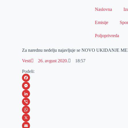
Naslovna
Iz
Emisije
Spor
Poljoprivreda
Za narednu nedelju najavljuje se NOVO UKIDANJE ME
Vesti
26. avgust 2020.
18:57
Podeli:
F
a
M
c
e
L
e
s
i
V
b
s
n
i
W
o
e
k
b
h
X