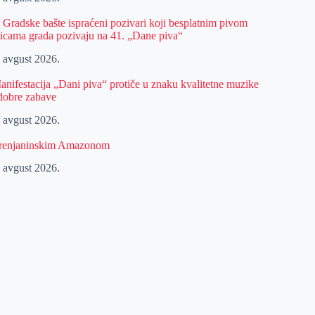
z Gradske bašte ispraćeni pozivari koji besplatnim pivom
licama grada pozivaju na 41. „Dane piva“
. avgust 2026.
anifestacija „Dani piva“ protiče u znaku kvalitetne muzike
 dobre zabave
. avgust 2026.
renjaninskim Amazonom
. avgust 2026.