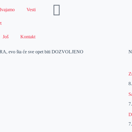
dvajamo
Vesti
t
Još
Kontakt
RA, evo šta će sve opet biti DOZVOLJENO
N
Z
8
S
7
D
7