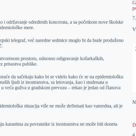
G
p
7
kao i održavanje određenih koncerata, a sa početkom nove školske
pidemiološke mere.
V
rpski telegraf, već naredne sedmice moglo bi da bude produženo
č.
 zatvorenom prostoru, odnosno odigravanje košarkaških,
ez prisustva publike.
 moraće da sačekaju kako bi se videlo kako će se na epidemiološku
naših ljudi iz inostranstva, sa letovanja, kao i studenata u
 u veća gužva u gradskom prevozu – rekao je jedan od članova
Na
demiološka situacija više ne može definisati kao vanredna, ali je
karantina za povratnike iz inostranstva ne može biti doneta
D
4