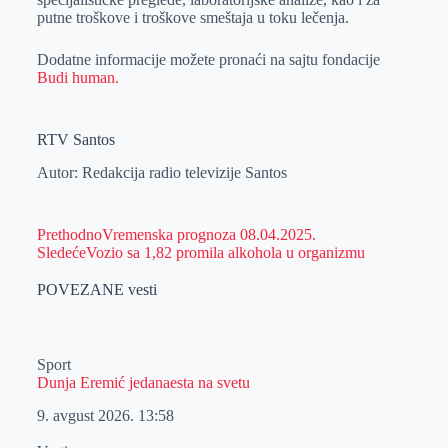
putne troškove i troškove smeštaja u toku lečenja.
Dodatne informacije možete pronaći na sajtu fondacije
Budi human.
RTV Santos
Autor: Redakcija radio televizije Santos
Prethodno
Vremenska prognoza 08.04.2025.
Sledeće
Vozio sa 1,82 promila alkohola u organizmu
POVEZANE vesti
Sport
Dunja Eremić jedanaesta na svetu
9. avgust 2026.
13:58