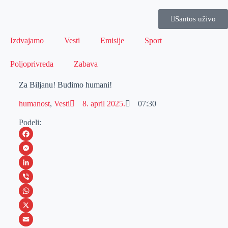
Santos uživo
Izdvajamo
Vesti
Emisije
Sport
Poljoprivreda
Zabava
Za Biljanu! Budimo humani!
humanost
,
Vesti
8. april 2025.
07:30
Podeli:
F
a
M
c
e
L
e
s
i
V
b
s
n
i
W
o
e
k
b
h
X