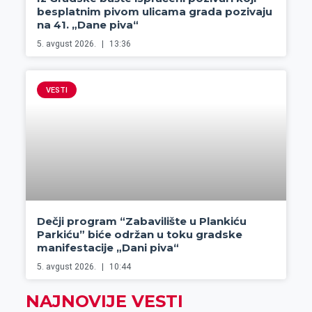
besplatnim pivom ulicama grada pozivaju
na 41. „Dane piva“
5. avgust 2026.
13:36
VESTI
Dečji program “Zabavilište u Plankiću
Parkiću” biće održan u toku gradske
manifestacije „Dani piva“
5. avgust 2026.
10:44
NAJNOVIJE VESTI