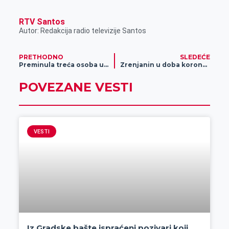
RTV Santos
Autor: Redakcija radio televizije Santos
PRETHODNO
SLEDEĆE
Preminula treća osoba u Srbiji od koronavirusa
Zrenjanin u doba koronavirusa – sedmi dan (FOTO)
POVEZANE VESTI
VESTI
Iz Gradske bašte ispraćeni pozivari koji