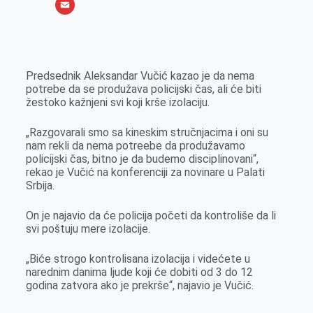
o
e
k
b
h
X
o
n
e
e
a
E
k
g
d
r
t
m
e
I
s
a
Predsednik Aleksandar Vučić kazao je da nema
r
n
A
i
potrebe da se produžava policijski čas, ali će biti
žestoko kažnjeni svi koji krše izolaciju.
p
l
p
„Razgovarali smo sa kineskim stručnjacima i oni su
nam rekli da nema potreebe da produžavamo
policijski čas, bitno je da budemo disciplinovani“,
rekao je Vučić na konferenciji za novinare u Palati
Srbija.
On je najavio da će policija početi da kontroliše da li
svi poštuju mere izolacije.
„Biće strogo kontrolisana izolacija i videćete u
narednim danima ljude koji će dobiti od 3 do 12
godina zatvora ako je prekrše“, najavio je Vučić.