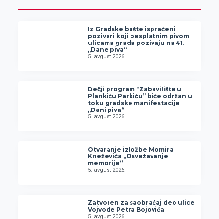
Iz Gradske bašte ispraćeni
pozivari koji besplatnim pivom
ulicama grada pozivaju na 41.
„Dane piva“
5. avgust 2026.
Dečji program “Zabavilište u
Plankiću Parkiću” biće održan u
toku gradske manifestacije
„Dani piva“
5. avgust 2026.
Otvaranje izložbe Momira
Kneževića „Osvežavanje
memorije“
5. avgust 2026.
Zatvoren za saobraćaj deo ulice
Vojvode Petra Bojovića
5. avgust 2026.