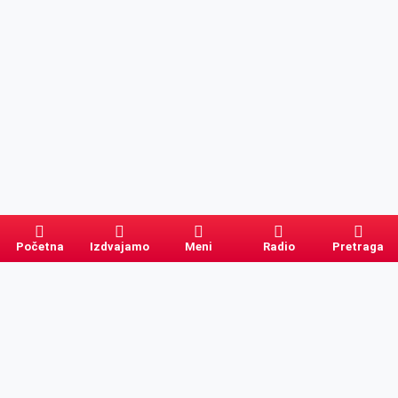
Početna
Izdvajamo
Meni
Radio
Pretraga
Pretraga
Kategorije