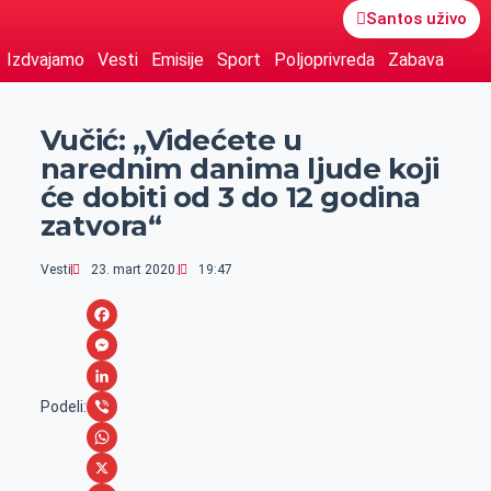
Santos uživo
Izdvajamo
Vesti
Emisije
Sport
Poljoprivreda
Zabava
Vučić: „Videćete u
narednim danima ljude koji
će dobiti od 3 do 12 godina
zatvora“
Vesti
23. mart 2020.
19:47
F
a
M
c
e
L
Podeli:
e
s
i
V
b
s
n
i
W