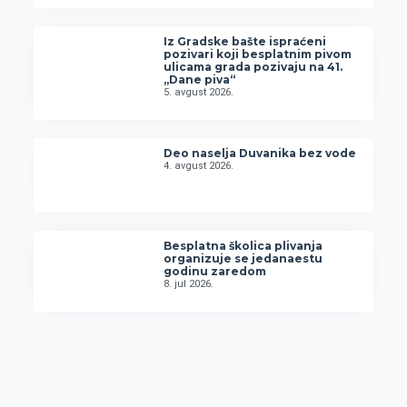
Iz Gradske bašte ispraćeni
pozivari koji besplatnim pivom
ulicama grada pozivaju na 41.
„Dane piva“
5. avgust 2026.
Deo naselja Duvanika bez vode
4. avgust 2026.
Besplatna školica plivanja
organizuje se jedanaestu
godinu zaredom
8. jul 2026.