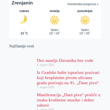
Najčitanije vesti
Deo naselja Duvanika bez vode
4. avgust 2026.
Iz Gradske bašte ispraćeni pozivari
koji besplatnim pivom ulicama
grada pozivaju na 41. „Dane piva“
5. avgust 2026.
Manifestacija „Dani piva“ protiče u
znaku kvalitetne muzike i dobre
zabave
6. avgust 2026.