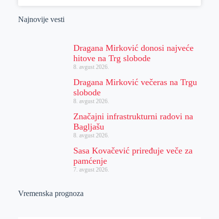
Najnovije vesti
Dragana Mirković donosi najveće
hitove na Trg slobode
8. avgust 2026.
Dragana Mirković večeras na Trgu
slobode
8. avgust 2026.
Značajni infrastrukturni radovi na
Bagljašu
8. avgust 2026.
Sasa Kovačević priređuje veče za
pamćenje
7. avgust 2026.
Vremenska prognoza