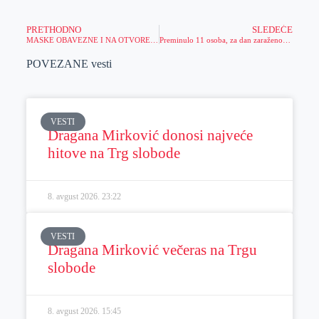
PRETHODNO
SLEDEĆE
MASKE OBAVEZNE I NA OTVORENOM! Krizni štab preporučio nove mere, EVO POD KOJIM USLOVIMA I OD KADA
Preminulo 11 osoba, za dan zaraženo 351
POVEZANE vesti
VESTI
Dragana Mirković donosi najveće
hitove na Trg slobode
8. avgust 2026.
23:22
VESTI
Dragana Mirković večeras na Trgu
slobode
8. avgust 2026.
15:45