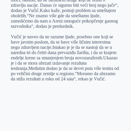
zdravlju nacije. Danas će sigurno biti veći broj nego juče“,
dodao je Vučić.Kako kaže, postoji problem sa smeštajem
obolelih.“Ne znamo više gde da smeštamo ljude,
zamolićemo da nam u Areni omoguće prikopčenje gasnog
razvodnika“, dodao je predsednik.
Vučić je naveo da ne razume ljude, posebno one koji se
bave javnim poslom, da se bave više ličnim interesima
nego zdravljem nacije.Istakao je je da se nastoji da se u
naredna tri do četiri dana prevaziđu žarišta, i da se krajem
endelje krene sa smanjenjem broja novozaraženih.Ukazao
je i da se mora ubrzati izdavanje rezultata
testiranja.Međutim dodao je da se devet puta više testira od
po veličini druge zemlje u regionu.“Moramo da ubrzamo
da stižu rezultati u roku od 24 sata“, rekao je Vučić.