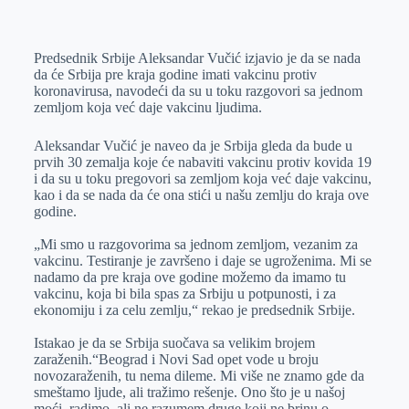
o
n
e
e
a
E
k
g
d
r
t
m
Predsednik Srbije Aleksandar Vučić izjavio je da se nada
e
I
s
a
da će Srbija pre kraja godine imati vakcinu protiv
r
n
A
i
koronavirusa, navodeći da su u toku razgovori sa jednom
zemljom koja već daje vakcinu ljudima.
p
l
p
Aleksandar Vučić je naveo da je Srbija gleda da bude u
prvih 30 zemalja koje će nabaviti vakcinu protiv kovida 19
i da su u toku pregovori sa zemljom koja već daje vakcinu,
kao i da se nada da će ona stići u našu zemlju do kraja ove
godine.
„Mi smo u razgovorima sa jednom zemljom, vezanim za
vakcinu. Testiranje je završeno i daje se ugroženima. Mi se
nadamo da pre kraja ove godine možemo da imamo tu
vakcinu, koja bi bila spas za Srbiju u potpunosti, i za
ekonomiju i za celu zemlju,“ rekao je predsednik Srbije.
Istakao je da se Srbija suočava sa velikim brojem
zaraženih.“Beograd i Novi Sad opet vode u broju
novozaraženih, tu nema dileme. Mi više ne znamo gde da
smeštamo ljude, ali tražimo rešenje. Ono što je u našoj
moći, radimo, ali ne razumem druge koji ne brinu o