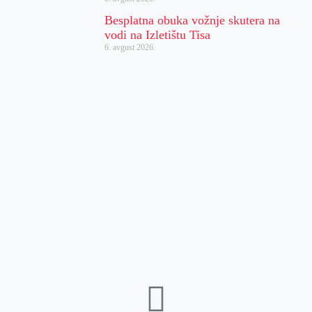
Besplatna obuka vožnje skutera na
vodi na Izletištu Tisa
6. avgust 2026.