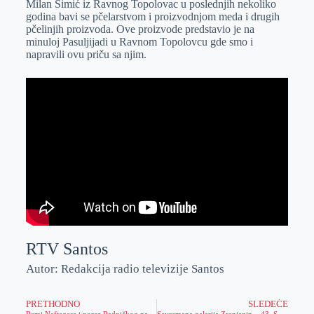
Milan Simić iz Ravnog Topolovac u poslednjih nekoliko
e
I
s
a
godina bavi se pčelarstvom i proizvodnjom meda i drugih
r
n
A
i
pčelinjih proizvoda. Ove proizvode predstavio je na
minuloj Pasuljijadi u Ravnom Topolovcu gde smo i
p
l
napravili ovu priču sa njim.
p
RTV Santos
Autor: Redakcija radio televizije Santos
PRETHODNO
SLEDEĆE