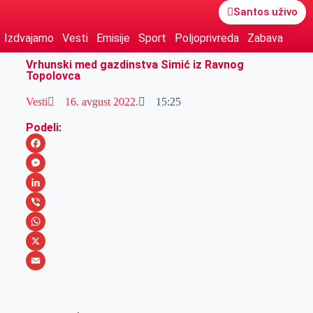
Santos uživo
Izdvajamo
Vesti
Emisije
Sport
Poljoprivreda
Zabava
Vrhunski med gazdinstva Simić iz Ravnog
Topolovca
Vesti
16. avgust 2022.
15:25
Podeli:
F
a
M
c
e
L
e
s
i
V
b
s
n
i
W
o
e
k
b
h
X
o
n
e
e
a
E
k
g
d
r
t
m