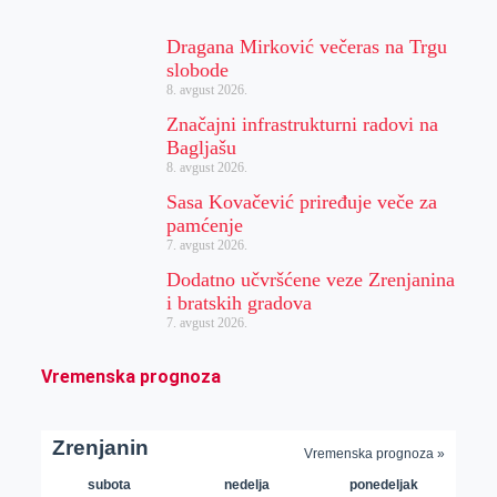
Dragana Mirković večeras na Trgu
slobode
8. avgust 2026.
Značajni infrastrukturni radovi na
Bagljašu
8. avgust 2026.
Sasa Kovačević priređuje veče za
pamćenje
7. avgust 2026.
Dodatno učvršćene veze Zrenjanina
i bratskih gradova
7. avgust 2026.
Vremenska prognoza