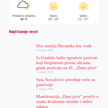
Najčitanije vesti
Deo naselja Duvanika bez vode
4. avgust 2026.
Iz Gradske bašte ispraćeni pozivari
koji besplatnim pivom ulicama
grada pozivaju na 41. „Dane piva“
5. avgust 2026.
Sasa Kovačević priređuje veče za
pamćenje
7. avgust 2026.
Manifestacija „Dani piva“ protiče u
znaku kvalitetne muzike i dobre
zabave