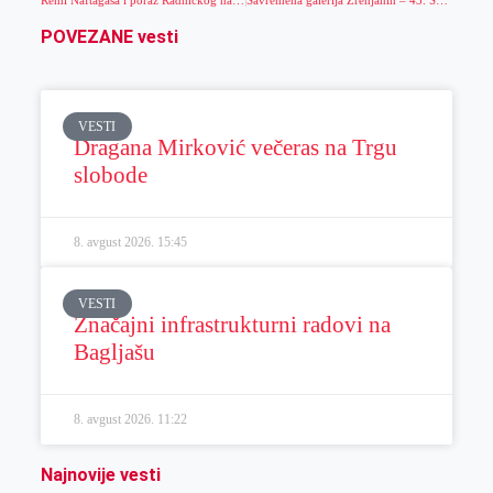
Remi Naftagasa i poraz Radničkog na startu
Savremena galerija Zrenjanin – 43. Susret akvarelista
POVEZANE vesti
VESTI
Dragana Mirković večeras na Trgu
slobode
8. avgust 2026.
15:45
VESTI
Značajni infrastrukturni radovi na
Bagljašu
8. avgust 2026.
11:22
Najnovije vesti