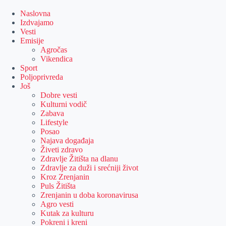
Skip
to
Naslovna
content
Izdvajamo
Vesti
Emisije
Agročas
Vikendica
Sport
Poljoprivreda
Još
Dobre vesti
Kulturni vodič
Zabava
Lifestyle
Posao
Najava događaja
Živeti zdravo
Zdravlje Žitišta na dlanu
Zdravlje za duži i srećniji život
Kroz Zrenjanin
Puls Žitišta
Zrenjanin u doba koronavirusa
Agro vesti
Kutak za kulturu
Pokreni i kreni