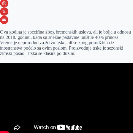
e
s
i
V
b
s
n
i
W
o
e
k
b
h
X
o
n
e
e
a
E
Ova godina je specifina zbog bremenskih uslova, ali je bolja u odnosu
k
g
d
r
t
m
na 2018. godinu, kada su snežne padavine uništile 40% prinosa.
Vreme je neprirodno za žetvu trske, ali se zbog porudžbina iz
e
I
s
a
inostranstva počelo sa ovim poslom. Proizvodnja trske je sezonski
r
n
A
i
zimski posao. Trska se klasira po dužini.
p
l
p