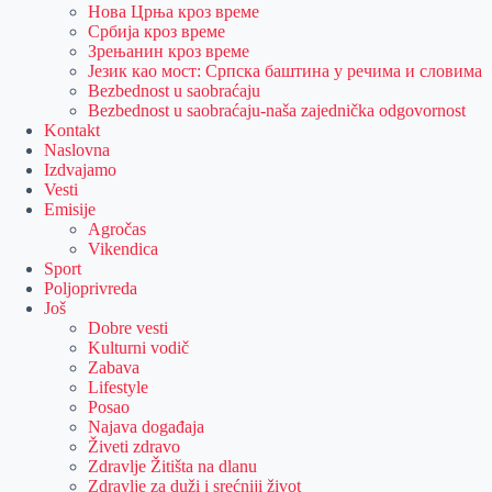
Нова Црња кроз време
Србија кроз време
Зрењанин кроз време
Језик као мост: Српска баштина у речима и словима
Bezbednost u saobraćaju
Bezbednost u saobraćaju-naša zajednička odgovornost
Kontakt
Naslovna
Izdvajamo
Vesti
Emisije
Agročas
Vikendica
Sport
Poljoprivreda
Još
Dobre vesti
Kulturni vodič
Zabava
Lifestyle
Posao
Najava događaja
Živeti zdravo
Zdravlje Žitišta na dlanu
Zdravlje za duži i srećniji život