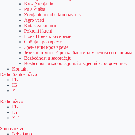
Kroz Zrenjanin
Puls Žitišta
Zrenjanin u doba koronavirusa
Agro vesti
Kutak za kulturu
Pokreni i kreni
Нова Црња кроз време
Србија кроз време
Зрењанин кроз време
Језик као мост: Српска баштина у речима и словима
Bezbednost u saobraćaju
Bezbednost u saobraćaju-naša zajednička odgovornost
Kontakt
Radio Santos uživo
FB
IG
YT
Radio uživo
FB
IG
YT
Santos uživo
Izdvajamo