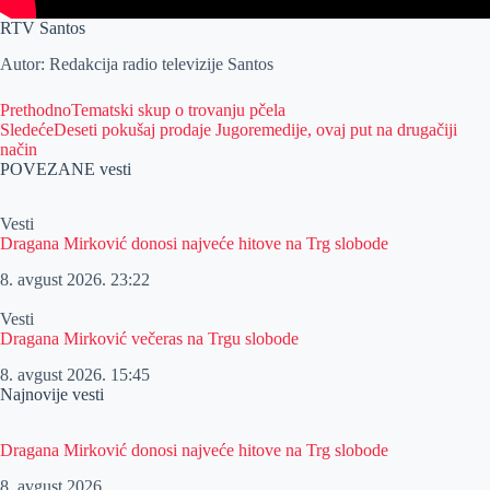
RTV Santos
Autor: Redakcija radio televizije Santos
Prethodno
Tematski skup o trovanju pčela
Sledeće
Deseti pokušaj prodaje Jugoremedije, ovaj put na drugačiji
način
POVEZANE vesti
Vesti
Dragana Mirković donosi najveće hitove na Trg slobode
8. avgust 2026.
23:22
Vesti
Dragana Mirković večeras na Trgu slobode
8. avgust 2026.
15:45
Najnovije vesti
Dragana Mirković donosi najveće hitove na Trg slobode
8. avgust 2026.