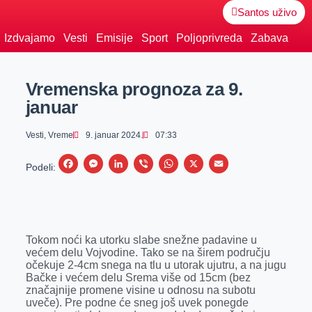
Santos uživo
Izdvajamo
Vesti
Emisije
Sport
Poljoprivreda
Zabava
Vremenska prognoza za 9.
januar
Vesti
,
Vreme
9. januar 2024.
07:33
F
M
L
V
W
X
E
Podeli:
a
e
i
i
h
m
c
s
n
b
a
a
e
s
k
e
t
i
Tokom noći ka utorku slabe snežne padavine u
b
e
e
r
s
l
većem delu Vojvodine. Tako se na širem području
o
n
d
A
očekuje 2-4cm snega na tlu u utorak ujutru, a na jugu
Bačke i većem delu Srema više od 15cm (bez
o
g
I
p
značajnije promene visine u odnosu na subotu
k
e
n
p
uveče). Pre podne će sneg još uvek ponegde