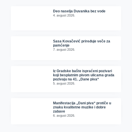
Deo naselja Duvanika bez vode
4. avgust 2026.
Sasa Kovačević priređuje veče za
pamćenje
7. avgust 2026.
Iz Gradske bašte ispraćeni pozivari
koji besplatnim pivom ulicama grada
pozivaju na 41. „Dane piva“
5. avgust 2026.
Manifestacija „Dani piva“ protiče u
znaku kvalitetne muzike i dobre
zabave
6. avgust 2026.