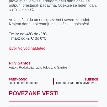
provejavati, dok se u drugom delu dana očekuje
r
potpuni prestanak padavina. Očekuje se ledeni dan,
sa Tmax <0°C.
Vetar slčab do umeren, severni i severozapadni.
Krajem dana u okretanju na istočni i jugoistočni.
Tmin:
od
-4°C
do
-3°C
Tmax:
od
-2°C
do
0°C
izvor VojvodinaMeteo
RTV Santos
Autor: Redakcija radio televizije Santos
PRETHODNO
SLEDEĆE
Dečje online radionice
Repertoar NP „Toša Jovanović” za januar 2024.
POVEZANE VESTI