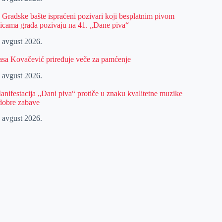
z Gradske bašte ispraćeni pozivari koji besplatnim pivom
licama grada pozivaju na 41. „Dane piva“
. avgust 2026.
asa Kovačević priređuje veče za pamćenje
. avgust 2026.
anifestacija „Dani piva“ protiče u znaku kvalitetne muzike
 dobre zabave
. avgust 2026.