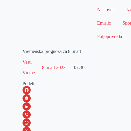
Naslovna
Iz
Emisije
Spor
Poljoprivreda
Vremenska prognoza za 8. mart
Vesti
,
8. mart 2023.
07:30
Vreme
Podeli:
F
a
M
c
e
L
e
s
i
V
b
s
n
i
W