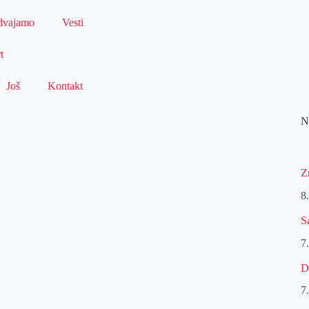
dvajamo
Vesti
t
Još
Kontakt
N
Z
8
S
7
D
7