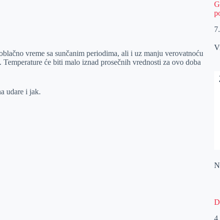
G
p
7
V
oblačno vreme sa sunčanim periodima, ali i uz manju verovatnoću
na. Temperature će biti malo iznad prosečnih vrednosti za ovo doba
 udare i jak.
Na
D
4