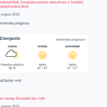
radonačelnik Zrenjanina posetio mini-pivaru u Srednjoj
oljoprivrednoj školi
. avgust 2026.
remenska prognoza
jčitanije vesti
eo naselja Duvanika bez vode
. avgust 2026.