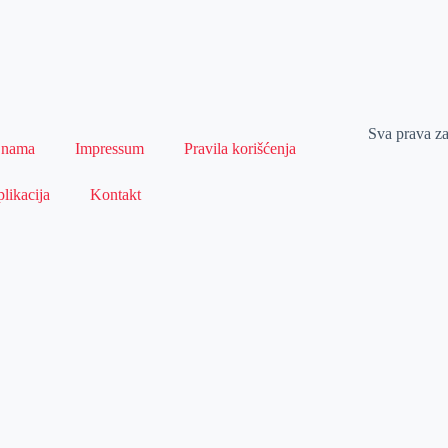
Sva prava z
 nama
Impressum
Pravila korišćenja
likacija
Kontakt
Naslovna