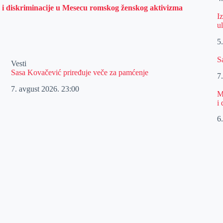
 i diskriminacije u Mesecu romskog ženskog aktivizma
I
u
5
S
Vesti
Sasa Kovačević priređuje veče za pamćenje
7
7. avgust 2026.
23:00
M
i
6