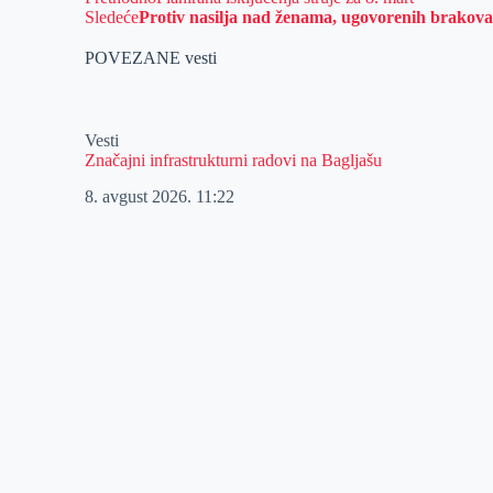
Sledeće
Protiv nasilja nad ženama, ugovorenih brakova
POVEZANE vesti
Vesti
Značajni infrastrukturni radovi na Bagljašu
8. avgust 2026.
11:22