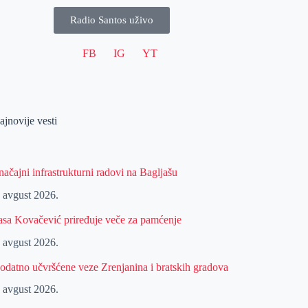
Radio Santos uživo
FB
IG
YT
ajnovije vesti
načajni infrastrukturni radovi na Bagljašu
. avgust 2026.
asa Kovačević priređuje veče za pamćenje
. avgust 2026.
odatno učvršćene veze Zrenjanina i bratskih gradova
. avgust 2026.