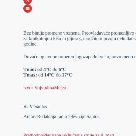
o
e
k
b
h
X
o
n
e
e
a
E
k
g
d
r
t
m
Bez bitnije promene vremena. Preovladavaće promenljivo 
e
I
s
a
za kratkotrajnu kišu ili pljusak, naročito u prvom delu da
r
n
A
i
godine.
p
l
Duvaće uglavnom umeren jugozapadni vetar, povremeno na
p
Tmin:
od
4°C
do
6°C
Tmax:
od
14°C
do
17°C
izvor VojvodinaMeteo
RTV Santos
Autor: Redakcija radio televizije Santos
Prethodno
Planirana isključenja struje za 8. mart