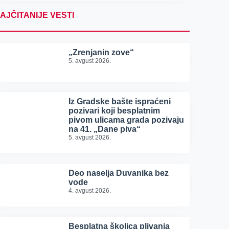
AJČITANIJE VESTI
„Zrenjanin zove“
5. avgust 2026.
Iz Gradske bašte ispraćeni
pozivari koji besplatnim
pivom ulicama grada pozivaju
na 41. „Dane piva“
5. avgust 2026.
Deo naselja Duvanika bez
vode
4. avgust 2026.
Besplatna školica plivanja