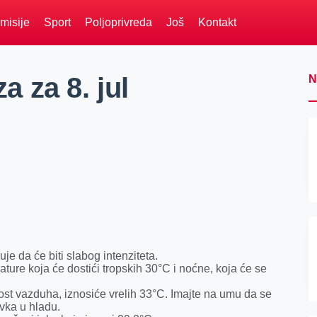
misije
Sport
Poljoprivreda
Još
Kontakt
 za 8. jul
N
je da će biti slabog intenziteta.
ture koja će dostići tropskih 30°C i noćne, koja će se
nost vazduha, iznosiće vrelih 33°C. Imajte na umu da se
vka u hladu.