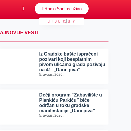
Radio Santos uživo
FB
IG
YT
AJNOVIJE VESTI
Iz Gradske bašte ispraćeni
pozivari koji besplatnim
pivom ulicama grada pozivaju
na 41. „Dane piva“
5. avgust 2026.
Dečji program “Zabavilište u
Plankiću Parkiću” biće
održan u toku gradske
manifestacije „Dani piva“
5. avgust 2026.