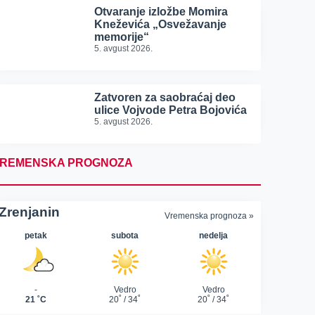
Otvaranje izložbe Momira
Kneževića „Osvežavanje
memorije“
5. avgust 2026.
Zatvoren za saobraćaj deo
ulice Vojvode Petra Bojovića
5. avgust 2026.
REMENSKA PROGNOZA