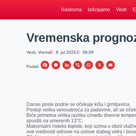
Naslovna
Izdvajamo
Vesti
E
Vremenska prognoza
Vesti
,
Vreme
8. jul 2025.
08:09
F
M
L
V
W
X
E
Podeli:
a
e
i
i
h
m
c
s
n
b
a
a
e
s
k
e
t
i
b
e
e
r
s
l
Danas posle podne se očekuje kiša i grmljavina.
o
n
d
A
Postoji velika verovatnoća za padavine, ali se očeku
Biće primetna velika razlika između dnevne tempera
o
g
I
p
spustiti na umerenih 13°C.
k
e
n
p
Maksimalni indeks toplote, koji uzima u obzir vlaž
ove vrednosti odnose na uslove slabog vetra i bora
r