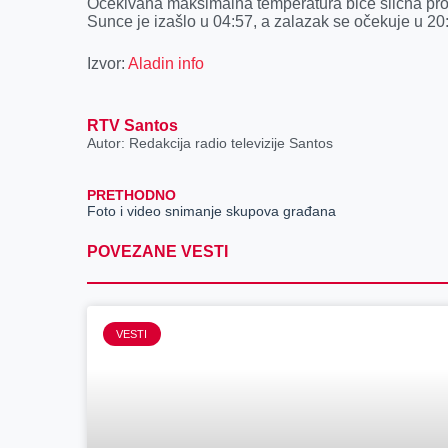
Očekivana maksimalna temperatura biće slična pros
Sunce je izašlo u 04:57, a zalazak se očekuje u 20:2
Izvor:
Aladin info
RTV Santos
Autor: Redakcija radio televizije Santos
PRETHODNO
Foto i video snimanje skupova građana
POVEZANE VESTI
VESTI