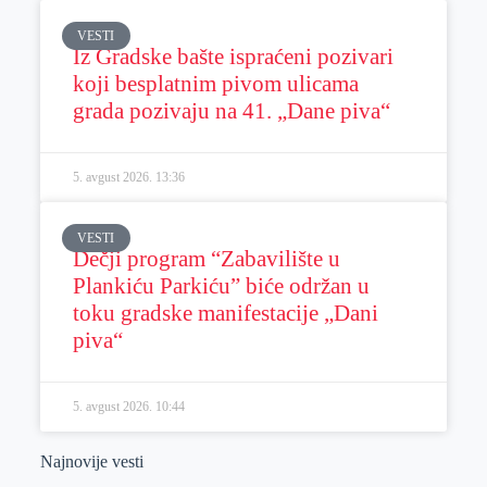
VESTI
Iz Gradske bašte ispraćeni pozivari
koji besplatnim pivom ulicama
grada pozivaju na 41. „Dane piva“
5. avgust 2026.
13:36
VESTI
Dečji program “Zabavilište u
Plankiću Parkiću” biće održan u
toku gradske manifestacije „Dani
piva“
5. avgust 2026.
10:44
Najnovije vesti