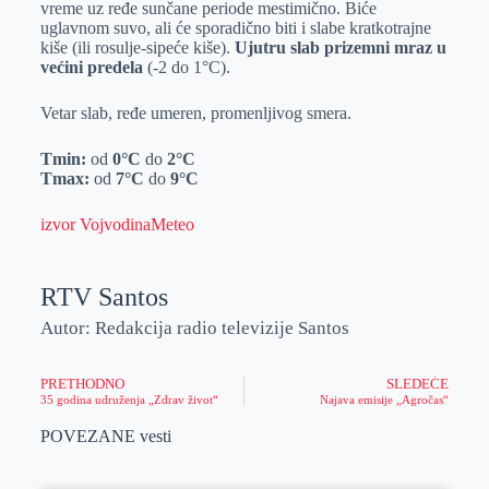
vreme uz ređe sunčane periode mestimično. Biće
r
n
A
i
uglavnom suvo, ali će sporadično biti i slabe kratkotrajne
kiše (ili rosulje-sipeće kiše).
Ujutru slab prizemni mraz u
p
l
većini predela
(-2 do 1°C).
p
Vetar slab, ređe umeren, promenljivog smera.
Tmin:
od
0°C
do
2°C
Tmax:
od
7°C
do
9°C
izvor VojvodinaMeteo
RTV Santos
Autor: Redakcija radio televizije Santos
PRETHODNO
SLEDEĆE
35 godina udruženja „Zdrav život“
Najava emisije „Agročas“
POVEZANE vesti