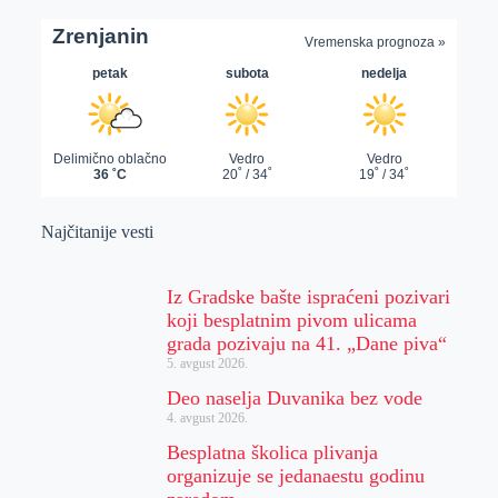
Najčitanije vesti
Iz Gradske bašte ispraćeni pozivari
koji besplatnim pivom ulicama
grada pozivaju na 41. „Dane piva“
5. avgust 2026.
Deo naselja Duvanika bez vode
4. avgust 2026.
Besplatna školica plivanja
organizuje se jedanaestu godinu