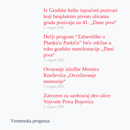
Iz Gradske bašte ispraćeni pozivari
koji besplatnim pivom ulicama
grada pozivaju na 41. „Dane piva“
5. avgust 2026.
Dečji program “Zabavilište u
Plankiću Parkiću” biće održan u
toku gradske manifestacije „Dani
piva“
5. avgust 2026.
Otvaranje izložbe Momira
Kneževića „Osvežavanje
memorije“
5. avgust 2026.
Zatvoren za saobraćaj deo ulice
Vojvode Petra Bojovića
5. avgust 2026.
Vremenska prognoza