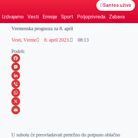
Santos uživo
Izdvajamo
Vesti
Emisije
Sport
Poljoprivreda
Zabava
Vremenska prognoza za 8. april
Vesti
,
Vreme
8. april 2023.
08:13
Podeli:
F
a
M
c
e
L
e
s
i
V
b
s
n
i
W
o
e
k
b
h
X
o
n
e
e
a
E
k
g
d
r
t
m
U subotu će preovladavati pretežno do potpuno oblačno
e
I
s
a