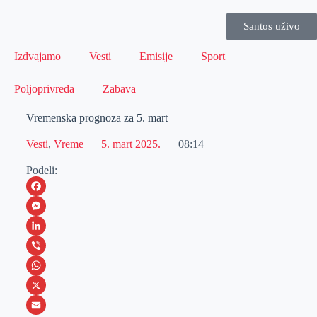
Santos uživo
Izdvajamo
Vesti
Emisije
Sport
Poljoprivreda
Zabava
Vremenska prognoza za 5. mart
Vesti
,
Vreme
5. mart 2025.
08:14
Podeli:
F
a
M
c
e
L
e
s
i
V
b
s
n
i
W
o
e
k
b
h
X