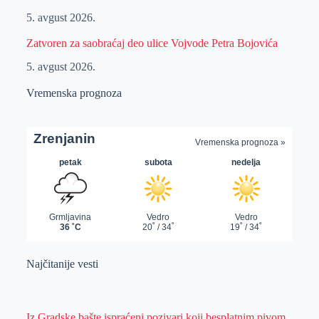
5. avgust 2026.
Zatvoren za saobraćaj deo ulice Vojvode Petra Bojovića
5. avgust 2026.
Vremenska prognoza
Najčitanije vesti
Iz Gradske bašte ispraćeni pozivari koji besplatnim pivom