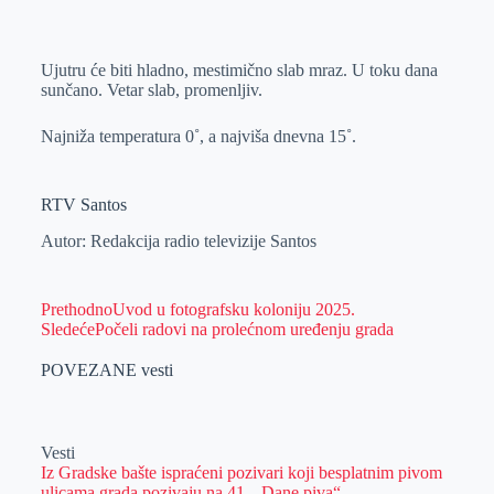
o
n
e
e
a
E
k
g
d
r
t
m
Ujutru će biti hladno, mestimično slab mraz. U toku dana
e
I
s
a
sunčano. Vetar slab, promenljiv.
r
n
A
i
p
l
Najniža temperatura 0˚, a najviša dnevna 15˚.
p
RTV Santos
Autor: Redakcija radio televizije Santos
Prethodno
Uvod u fotografsku koloniju 2025.
Sledeće
Počeli radovi na prolećnom uređenju grada
POVEZANE vesti
Vesti
Iz Gradske bašte ispraćeni pozivari koji besplatnim pivom
ulicama grada pozivaju na 41. „Dane piva“