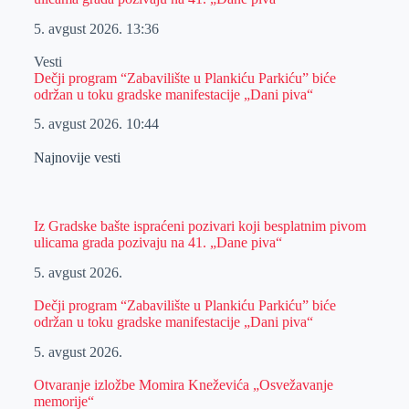
5. avgust 2026.
13:36
Vesti
Dečji program “Zabavilište u Plankiću Parkiću” biće
održan u toku gradske manifestacije „Dani piva“
5. avgust 2026.
10:44
Najnovije vesti
Iz Gradske bašte ispraćeni pozivari koji besplatnim pivom
ulicama grada pozivaju na 41. „Dane piva“
5. avgust 2026.
Dečji program “Zabavilište u Plankiću Parkiću” biće
održan u toku gradske manifestacije „Dani piva“
5. avgust 2026.
Otvaranje izložbe Momira Kneževića „Osvežavanje
memorije“