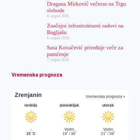
Dragana Mirković večeras na Trgu
slobode
8. avgust 2026.
Značajni infrastrukturni radovi na
Bagljašu
8. avgust 2026.
Sasa Kovačević priređuje veče za
pamćenje
7. avgust 2026.
Vremenska prognoza