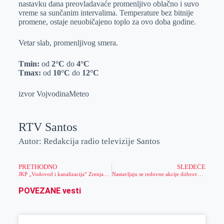
nastavku dana preovladavaće promenljivo oblačno i suvo
r
n
A
i
vreme sa sunčanim intervalima. Temperature bez bitnije
promene, ostaje neuobičajeno toplo za ovo doba godine.
p
l
p
Vetar slab, promenljivog smera.
Tmin:
od
2°C
do
4°C
Tmax:
od
10°C
do
12°C
izvor VojvodinaMeteo
RTV Santos
Autor: Redakcija radio televizije Santos
PRETHODNO
SLEDEĆE
JKP „Vodovod i kanalizacija“ Zrenjanin – ZNAČAJNI INFRASTRUKTURNI RADOVI U GODINI JUBILEJA
Nastavljaju se redovne akcije dobrovoljnog davanja krvi
POVEZANE vesti