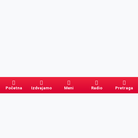
Početna
Izdvajamo
Meni
Radio
Pretraga
Pretraga
Kategorije