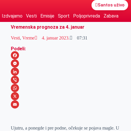
Santos uživo
Izdvajamo
Vesti
Emisije
Sport
Poljoprivreda
Zabava
Vremenska prognoza za 4. januar
Vesti
,
Vreme
4. januar 2023.
07:31
Podeli:
F
a
M
c
e
L
e
s
i
V
b
s
n
i
W
o
e
k
b
h
X
o
n
e
e
a
E
k
g
d
r
t
m
Ujutru, a ponegde i pre podne, očekuje se pojava magle. U
e
I
s
a