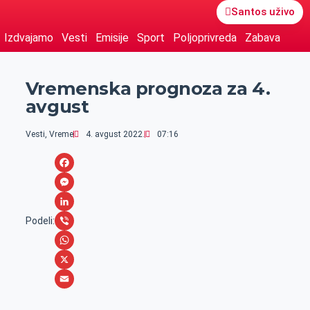
Santos uživo
Izdvajamo
Vesti
Emisije
Sport
Poljoprivreda
Zabava
Vremenska prognoza za 4.
avgust
Vesti
,
Vreme
4. avgust 2022.
07:16
F
a
M
c
e
L
Podeli:
e
s
i
V
b
s
n
i
W
o
e
k
b
h
X
o
n
e
e
a
E