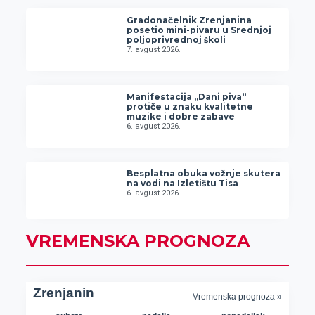
Gradonačelnik Zrenjanina
posetio mini-pivaru u Srednjoj
poljoprivrednoj školi
7. avgust 2026.
Manifestacija „Dani piva“
protiče u znaku kvalitetne
muzike i dobre zabave
6. avgust 2026.
Besplatna obuka vožnje skutera
na vodi na Izletištu Tisa
6. avgust 2026.
VREMENSKA PROGNOZA