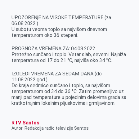
k
g
d
r
t
m
e
I
s
a
UPOZORENjE NA VISOKE TEMPERATURE (za
r
n
A
i
06.08.2022.)
U subotu veoma toplo sa najvišom dnevnom
p
l
temperaturom oko 36 stepeni.
p
PROGNOZA VREMENA ZA: 04.08.2022.
Pretežno sunčano i toplo. Vetar slab, severni. Najniža
temperatura od 17 do 21 °C, najviša oko 34 °C.
IZGLEDI VREMENA ZA SEDAM DANA (do
11.08.2022.god.)
Do kraja sedmice sunčano i toplo, sa najvišom
temperaturom od 34 do 36 °C. Zatim promenljivo uz
manji pad temperature u pojedinim delovima grada sa
kratkotrajnim lokalnim pljuskovima i grmljavinom.
RTV Santos
Autor: Redakcija radio televizije Santos