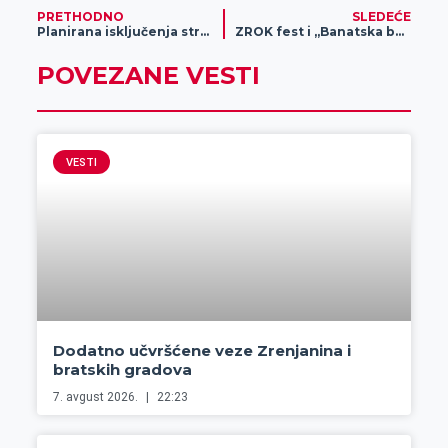
PRETHODNO
SLEDEĆE
Planirana isključenja struje za 4. avgust
ZROK fest i „Banatska bajka“ – vikend programi Kulturnog centra Zrenjanina
POVEZANE VESTI
VESTI
Dodatno učvršćene veze Zrenjanina i
bratskih gradova
7. avgust 2026.
22:23