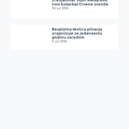
Zrenjaninac Vojin Medarević
novi košarkaš Crvene zvezde
30. jul 2026.
Besplatna školica plivanja
organizuje se jedanaestu
godinu zaredom
8. jul 2026.