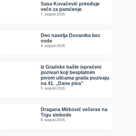
Sasa Kovačević priređuje
veče za pamćenje
7. avgust 2026.
Deo naselja Duvanika bez
vode
4. avgust 2026.
Iz Gradske bašte ispraćeni
pozivari koji besplatnim
pivom ulicama grada pozivaju
na 41. „Dane piva“
5. avgust 2026.
Dragana Mirković večeras na
Trgu slobode
8. avgust 2026.