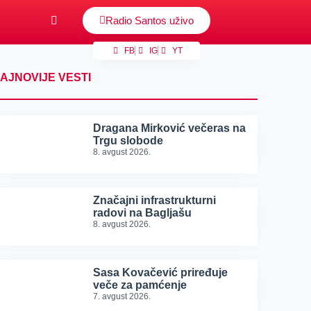
Radio Santos uživo
FB
IG
YT
AJNOVIJE VESTI
Dragana Mirković večeras na
Trgu slobode
8. avgust 2026.
Značajni infrastrukturni
radovi na Bagljašu
8. avgust 2026.
Sasa Kovačević priređuje
veče za pamćenje
7. avgust 2026.