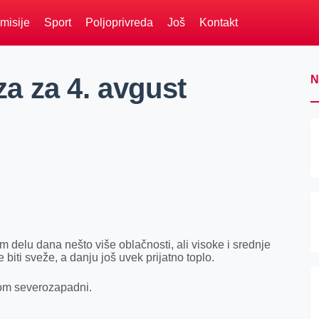
misije
Sport
Poljoprivreda
Još
Kontakt
a za 4. avgust
N
delu dana nešto više oblačnosti, ali visoke i srednje
e biti sveže, a danju još uvek prijatno toplo.
nom severozapadni.