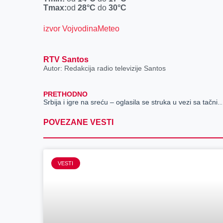
Tmax:
od
28
°C
do
30
°C
izvor VojvodinaMeteo
RTV Santos
Autor: Redakcija radio televizije Santos
PRETHODNO
Srbija i igre na sreću – oglasila se struka u vezi sa tačni
POVEZANE VESTI
VESTI