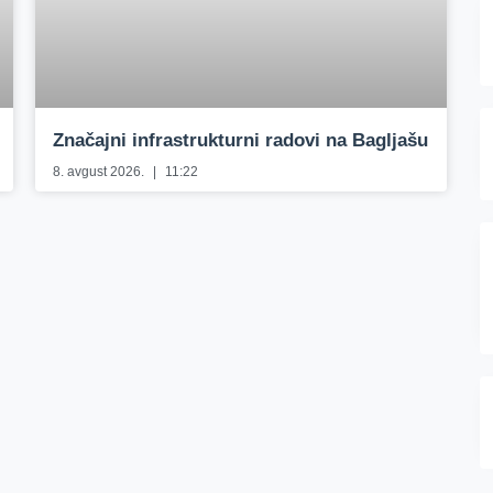
Značajni infrastrukturni radovi na Bagljašu
8. avgust 2026.
11:22