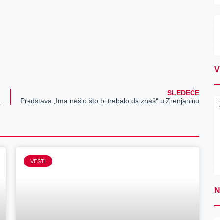
V
SLEDEĆE
m brojem zavisnika
Predstava „Ima nešto što bi trebalo da znaš“ u Zrenjaninu
VESTI
N